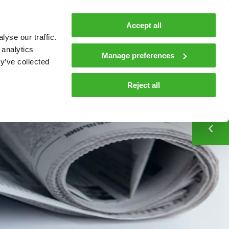
Accept all
In English
yse our traffic.
 analytics
Manage preferences
y’ve collected
CONTACT
Reject all