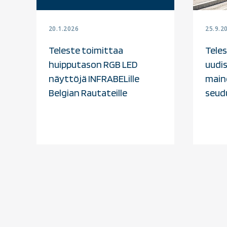
20.1.2026
25.9.2
Teleste toimittaa
Tele
huipputason RGB LED
uudis
näyttöjä INFRABELille
main
Belgian Rautateille
seudu