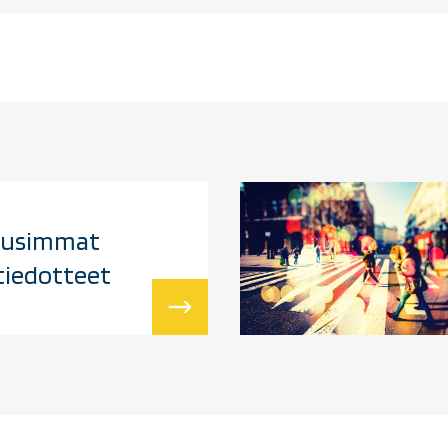
 uusimmat
tiedotteet