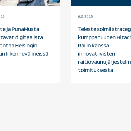
025
6.8.2025
ste ja PunaMusta
Teleste solmii strate
tavat digitaalista
kumppanuuden Hitach
ontaa Helsingin
Railin kanssa
n liikennevälineissä
innovatiivisten
raitiovaunujärjestelm
toimituksesta