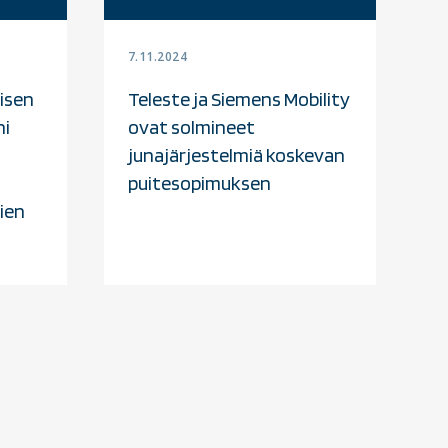
7.11.2024
gisen
Teleste ja Siemens Mobility
i
ovat solmineet
junajärjestelmiä koskevan
puitesopimuksen
ien