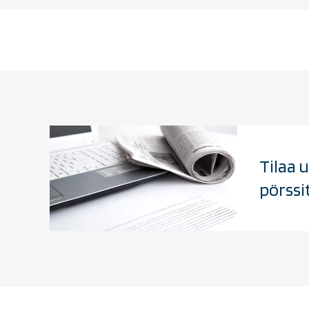
Tilaa
pörssi