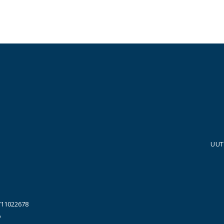
UUT
711022678
o