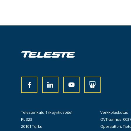
Telestenkatu 1 (käyntiosoite)
Verkkolaskutus
PL 323
OVT-tunnus: 003
20101 Turku
Operaattori: Tiet