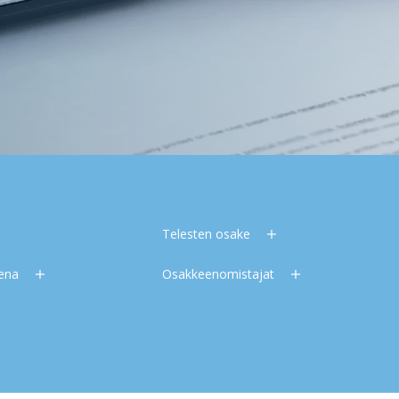
Telesten osake
eena
Osakkeenomistajat