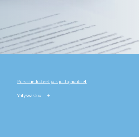
Pörssitiedotteet ja sijoittajauutiset
Yritysvastuu