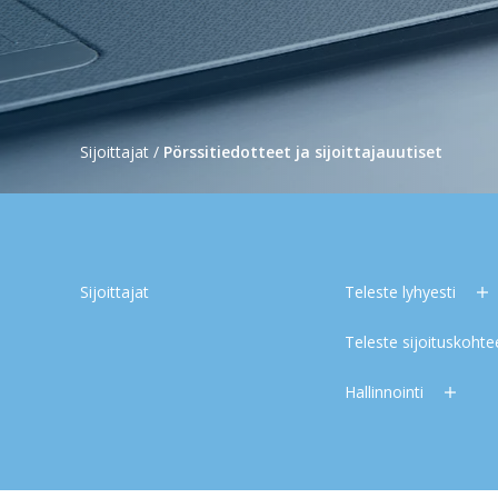
Sijoittajat
/
Pörssitiedotteet ja sijoittajauutiset
Sijoittajat
Teleste lyhyesti
Teleste sijoituskoht
Hallinnointi