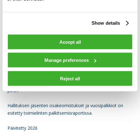
hankitaan 40 %:lla palkkion brutto-osuudesta Teleste Oyj:n
osakkeita Nasdaq Helsinki Oy:n säännellyllä markkinalla
järjestämässä kaupankäynnissä ja loppuosa suoritetaan
rahana.
Show details
Lisäksi hallituksen jäsenille korvataan kohtuulliset matkakulut
Accept all
yhtiön kulloinkin voimassa olevan käytännön mukaisesti pois
lukien päiväraha. Hallituksen jäsenet eivät ole työsuhteessa
Manage preferences
yhtiöön, eivätkä he kuulu yhtiön kannustin- tai
eläkejärjestelmien piiriin.
Reject all
Hallituksen jäsenet eivät kuulu yhtiön palkitsemisjärjestelmien
piiriin.
Hallituksen jäsenten osakeomistukset ja vuosipalkkiot on
esitetty toimielinten palkitsemisraportissa.
Päivitetty 2026