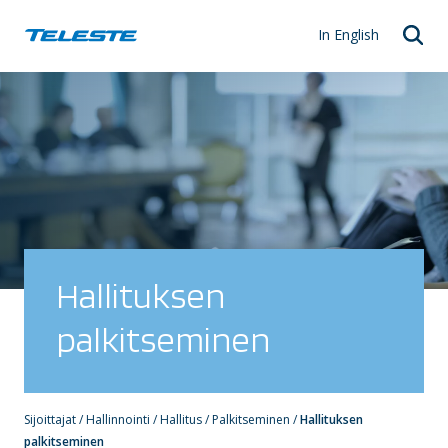
Skip
to
In English
content
Hallituksen
palkitseminen
Sijoittajat
/
Hallinnointi
/
Hallitus
/
Palkitseminen
/
Hallituksen
palkitseminen