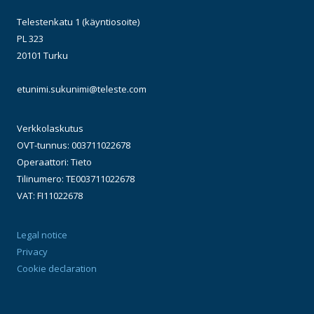
Telestenkatu 1 (käyntiosoite)
PL 323
20101 Turku
etunimi.sukunimi@teleste.com
Verkkolaskutus
OVT-tunnus: 003711022678
Operaattori: Tieto
Tilinumero: TE003711022678
VAT: FI11022678
Legal notice
Privacy
Cookie declaration