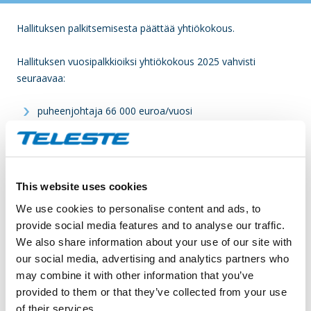
Hallituksen palkitsemisesta päättää yhtiökokous.
Hallituksen vuosipalkkioiksi yhtiökokous 2025 vahvisti
seuraavaa:
puheenjohtaja 66 000 euroa/vuosi
jäsenet 33 000 euroa/vuosi
tarkastusvaliokunnan puheenjohtaja: 49 000 euroa
vuodessa siinä tapauksessa, ettei hän samalla toimi
hallituksen puheenjohtajana tai varapuheenjohtajana.
This website uses cookies
We use cookies to personalise content and ads, to
Hallituksen jäsenille ja tarkastusvaliokunnan puheenjohtajalle
provide social media features and to analyse our traffic.
ei makseta erillistä kokouspalkkiota. Hallituksen valiokuntien
We also share information about your use of our site with
jäsenille maksetaan kokouspalkkiona 400 euroa niiltä
our social media, advertising and analytics partners who
valiokuntien kokouksilta, joihin he osallistuvat.
may combine it with other information that you’ve
provided to them or that they’ve collected from your use
Vuosipalkkiot maksetaan siten, että hallituksen jäsenille
of their services.