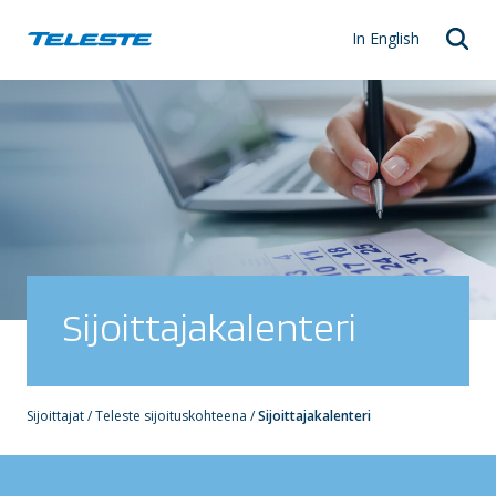
Skip
to
In English
content
Sijoittajakalenteri
Sijoittajat
/
Teleste sijoituskohteena
/
Sijoittajakalenteri