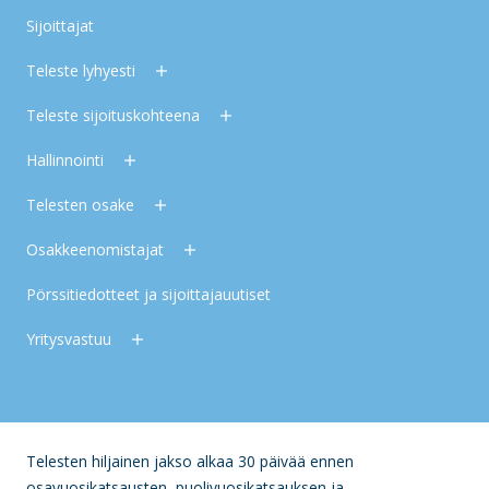
Sijoittajat
Teleste lyhyesti
Teleste sijoituskohteena
Hallinnointi
Telesten osake
Osakkeenomistajat
Pörssitiedotteet ja sijoittajauutiset
Yritysvastuu
Telesten hiljainen jakso alkaa 30 päivää ennen
osavuosikatsausten, puolivuosikatsauksen ja