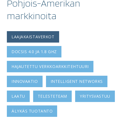
Pohjois-Amerikan
markkinoita
LAAJAKAISTAVERKOT
DOCSIS 4.0 JA 1.8 GHZ
HAJAUTETTU VERKKOARKKITEHTUURI
INNOVAATIO
INTELLIGENT NETWORKS
LAATU
TELESTETEAM
YRITYSVASTUU
ÄLYKÄS TUOTANTO