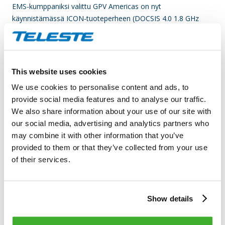
EMS-kumppaniksi valittu GPV Americas on nyt
käynnistämässä ICON-tuoteperheen (DOCSIS 4.0 1.8 GHz
älyvahvistimet) volyymituotannon Meksikossa. Tämä
mahdollistaa korkean tuotantokapasiteetin, lyhyemmät
toimitusajat sekä joustavan asiakaspalvelun Pohjois-
Amerikan asiakkaille.
This website uses cookies
We use cookies to personalise content and ads, to
Lisäksi Teleste on laajentanut kokoonpanotoimintoja
provide social media features and to analyse our traffic.
Yhdysvalloissa New Jerseyn jakelukeskuksessaan. Tämä
We also share information about your use of our site with
parantaa yhtiön kykyä toimittaa asiakaskohtaisia tuote-eriä
our social media, advertising and analytics partners who
entistä ketterämmin ja lyhyemmillä toimitusajoilla.
may combine it with other information that you’ve
provided to them or that they’ve collected from your use
Huippuosaamista lähellä asiakkaita
of their services.
Telesten toimitusketju pohjautuu standardoituihin
kokoonpanosoluihin ja tuotantojärjestelmiin, jotka
minimoivat hukkaa ja tehottomuutta. Malli on helposti
Show details
monistettavissa EMS-kumppaneiden tuotantolaitoksiin, mikä
varmistaa tuotteiden tasaisen laadun, suorituskyvyn ja
jäljitettävyyden. Näin EMS-kumppanit täydentävät Telesten