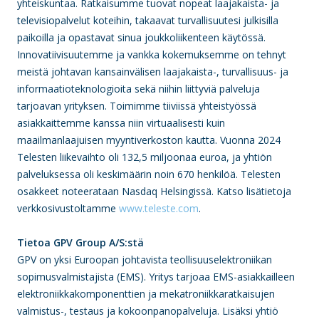
yhteiskuntaa. Ratkaisumme tuovat nopeat laajakaista- ja
televisiopalvelut koteihin, takaavat turvallisuutesi julkisilla
paikoilla ja opastavat sinua joukkoliikenteen käytössä.
Innovatiivisuutemme ja vankka kokemuksemme on tehnyt
meistä johtavan kansainvälisen laajakaista-, turvallisuus- ja
informaatioteknologioita sekä niihin liittyviä palveluja
tarjoavan yrityksen. Toimimme tiiviissä yhteistyössä
asiakkaittemme kanssa niin virtuaalisesti kuin
maailmanlaajuisen myyntiverkoston kautta. Vuonna 2024
Telesten liikevaihto oli 132,5 miljoonaa euroa, ja yhtiön
palveluksessa oli keskimäärin noin 670 henkilöä. Telesten
osakkeet noteerataan Nasdaq Helsingissä. Katso lisätietoja
verkkosivustoltamme
www.teleste.com
.
Tietoa GPV Group A/S:stä
GPV on yksi Euroopan johtavista teollisuuselektroniikan
sopimusvalmistajista (EMS). Yritys tarjoaa EMS-asiakkailleen
elektroniikkakomponenttien ja mekatroniikkaratkaisujen
valmistus-, testaus ja kokoonpanopalveluja. Lisäksi yhtiö