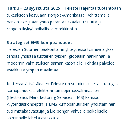
Turku – 23 syyskuuta 2025
–
Teleste laajentaa tuotantoaan
tukeakseen kasvuaan Pohjois-Amerikassa. Kehittämällä
hankintaketjuaan yhtiö parantaa skaalautuvuutta ja
reagointikykyä paikallisilla markkinoilla.
Strategiset EMS-kumppanuudet
Telesten Suomen pääkonttorin yhteydessä toimiva älykäs
tehdas yhdistää tuotekehityksen, globaalin hankinnan ja
modernin valmistuksen saman katon alle. Tehdas palvelee
asiakkaita ympäri maailmaa.
Ketteryyttä lisätäkseen Teleste on solminut useita strategisia
kumppanuuksia elektroniikan sopimusvalmistajien
(Electronics Manufacturing Services, EMS) kanssa.
Älytehdaskonseptin ja EMS-kumppanuuksien yhdistäminen
tuo mittakaavaetuja ja luo pohjan vahvalle paikalliselle
toiminnalle lähellä asiakkaita.