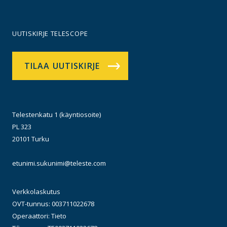
UUTISKIRJE TELESCOPE
TILAA UUTISKIRJE
Telestenkatu 1 (käyntiosoite)
PL 323
20101 Turku
etunimi.sukunimi@teleste.com
Verkkolaskutus
OVT-tunnus: 003711022678
Operaattori: Tieto