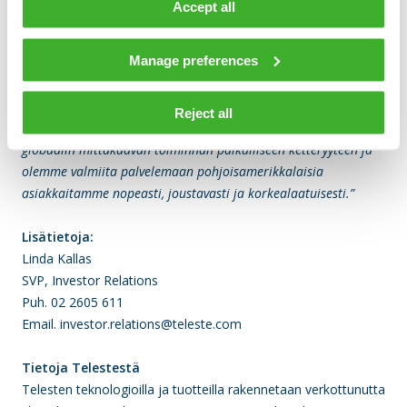
Accept all
omaa tuotantoa lähellä asiakkaita.
Manage preferences
Esa Korolainen, Telesten operatiivinen johtaja, toteaa:
”Teleste on toimittanut vuosien varrella satojatuhansia
korkealaatuisia verkkotuotteita ensiluokkaisen
Reject all
toimitusketjumallimme ansiosta. Olemme yhdistäneet
globaalin mittakaavan toiminnan paikalliseen ketteryyteen ja
olemme valmiita palvelemaan pohjoisamerikkalaisia
asiakkaitamme nopeasti, joustavasti ja korkealaatuisesti.”
Lisätietoja:
Linda Kallas
SVP, Investor Relations
Puh. 02 2605 611
Email. investor.relations@teleste.com
Tietoja Telestestä
Telesten teknologioilla ja tuotteilla rakennetaan verkottunutta