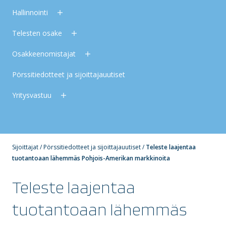
Hallinnointi
Telesten osake
Osakkeenomistajat
Pörssitiedotteet ja sijoittajauutiset
Yritysvastuu
Sijoittajat
/
Pörssitiedotteet ja sijoittajauutiset
/
Teleste laajentaa
tuotantoaan lähemmäs Pohjois-Amerikan markkinoita
Teleste laajentaa
tuotantoaan lähemmäs