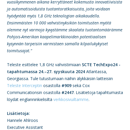
vuosikymmenen aikana kerryttäneet kokemusta innovatiivisista
ja automatisoiduista tuotantoratkaisuista, joita voidaan
hyödyntää myös 1,8 GHz teknologian aikakaudella.
Ensimmäisten 10 000 vahvistinyksikön toimitusten myötä
olemme nyt varmoja kyvystämme skaalata tuotantomäärämme
Pohjois-Amerikan kaapelimarkkinoiden potentiaalisen
kysynnän tarpeisiin varmistaen samalla kilpailukykyiset
toimitusajat.”
Teleste esittelee 1,8 GHz vahvistimiaan
SCTE TechExpo24 -
tapahtumassa 24.–27. syyskuuta 2024
Atlantassa,
Georgiassa. Tule tutustumaan näihin älykkäisiin laitteisiin
Teleste Interceptin
osastolla
#909
sekä Cox
Communicationsin osastolla
#2447
. Lisätietoja tapahtumasta
löydät englanninkielisiltä
verkkosivuiltamme
.
Lisätietoja:
Hannele Ahlroos
Executive Assistant