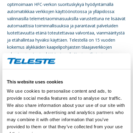
optimoimaan HFC-verkon suorituskykyä hyödyntämällä
automatiikkaa verkkojen käyttöönotoissa ja ylläpidossa:
valinnaisilla telemetriaominaisuuksilla varustettuna ne lisäävät
automaattisia toiminnallisuuksia ja parantavat palveluiden
luotettavuutta etänä toteutettavaa valvontaa, vianmääritystä
ja etähallintaa hyväksi käyttäen. Telestellä on 15 vuoden
kokemus älykkäiden kaapelipohjaisten tilaajaverkkojen
rakentamisesta, ja yhtiö tarjoaa kattavia ratkaisuja
verkonhallintajärjestelmistä transpondereihin ja kaikkea siltä
väliltä.
This website uses cookies
”Alan ensimmäisinä laitteina, jotka otetaan käyttöön
täysimääräisesti olemassa olevissa verkoissa, 1,8 GHz
We use cookies to personalise content and ads, to
vahvistimemme edustavat strategisen visiomme onnistunutta
provide social media features and to analyse our traffic.
toteutusta. Ne vievät kaapelilaajakaistaverkkoja kohti entistä
We also share information about your use of our site with
älykkäämpää, automatisoidumpaa ja kestävää kehitystä
our social media, advertising and analytics partners who
edistävää tulevaisuutta. Yhteistyössä asiakkaittemme, kuten
may combine it with other information that you’ve
Cox Communications, kanssa olemme alkaneet edistää
provided to them or that they’ve collected from your use
älykkäiden ominaisuuksien hyödyntämistä verkkojen