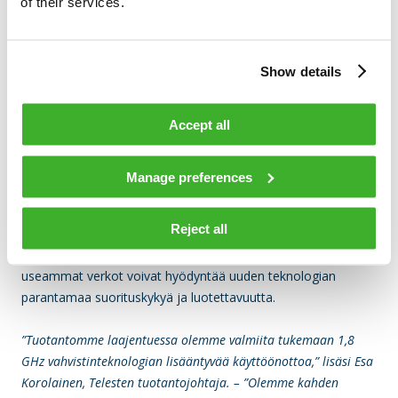
of their services.
päivityksessä. Asiakkaiden kiihtyvä verkkopäivitysten määrä
kertookin alan kasvavasta luottamuksesta teknologian
tarjoamia merkittäviä etuja kohtaan,”
sanoi Telesten
Show details
toimitusjohtaja Esa Harju.
Accept all
Valmiina kasvavaan kysyntään
Käyttöönottojen alkuvaiheen menestyksen myötä Teleste on
Manage preferences
lisännyt tuotantokapasiteettiaan vastatakseen 1,8 GHz
älyvahvistimien kasvavaan kysyntään. Yhtiö on nyt täysin
Reject all
valmis toimittamaan kasvavia määriä seuraavan sukupolven
vahvistimia asiakkailleen. Tämä varmistaa, että yhä
useammat verkot voivat hyödyntää uuden teknologian
parantamaa suorituskykyä ja luotettavuutta.
”Tuotantomme laajentuessa olemme valmiita tukemaan 1,8
GHz vahvistinteknologian lisääntyvää käyttöönottoa,” lisäsi Esa
Korolainen, Telesten tuotantojohtaja. – ”Olemme kahden