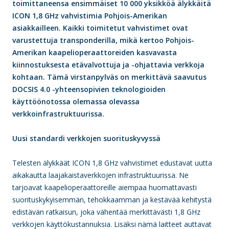
toimittaneensa ensimmäiset 10 000 yksikköä älykkäitä
ICON 1,8 GHz vahvistimia Pohjois-Amerikan
asiakkailleen. Kaikki toimitetut vahvistimet ovat
varustettuja transponderilla, mikä kertoo Pohjois-
Amerikan kaapelioperaattoreiden kasvavasta
kiinnostuksesta etävalvottuja ja -ohjattavia verkkoja
kohtaan. Tämä virstanpylväs on merkittävä saavutus
DOCSIS 4.0 -yhteensopivien teknologioiden
käyttöönotossa olemassa olevassa
verkkoinfrastruktuurissa.
Uusi standardi verkkojen suorituskyvyssä
Telesten älykkäät ICON 1,8 GHz vahvistimet edustavat uutta
aikakautta laajakaistaverkkojen infrastruktuurissa. Ne
tarjoavat kaapelioperaattoreille aiempaa huomattavasti
suorituskykyisemmän, tehokkaamman ja kestävää kehitystä
edistävän ratkaisun, joka vähentää merkittävästi 1,8 GHz
verkkojen käyttökustannuksia. Lisäksi nämä laitteet auttavat