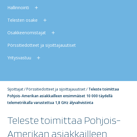
Hallinnointi
Telesten osake
Osakkeenomistajat
Pörssitiedotteet ja sijoittajauutiset
Yritysvastuu
Sijoittajat
/
Pörssitiedotteet ja sijoittajauutiset
/
Teleste toimittaa
Pohjois-Amerikan asiakkailleen ensimmäiset 10 000 täydellä
telemetriikalla varustettua 1,8 GHz älyvahvistinta
Teleste toimittaa Pohjois-
Amerikan asiakkailleen