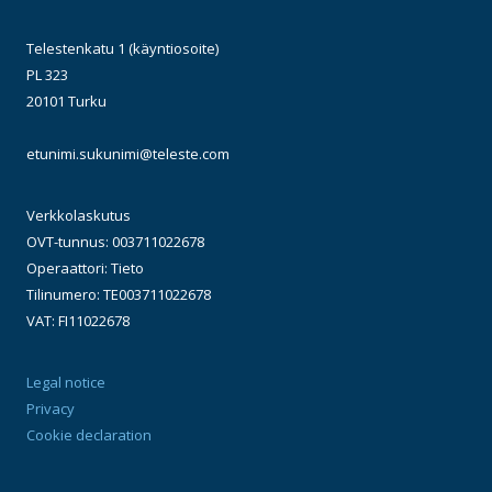
Telestenkatu 1 (käyntiosoite)
PL 323
20101 Turku
etunimi.sukunimi@teleste.com
Verkkolaskutus
OVT-tunnus: 003711022678
Operaattori: Tieto
Tilinumero: TE003711022678
VAT: FI11022678
Legal notice
Privacy
Cookie declaration