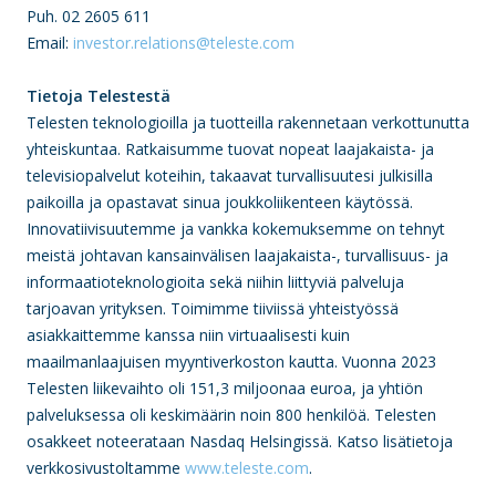
Puh.
02 2605 611
Email:
investor.relations@teleste.com
Tietoja Telestestä
Telesten teknologioilla ja tuotteilla rakennetaan verkottunutta
yhteiskuntaa. Ratkaisumme tuovat nopeat laajakaista- ja
televisiopalvelut koteihin, takaavat turvallisuutesi julkisilla
paikoilla ja opastavat sinua joukkoliikenteen käytössä.
Innovatiivisuutemme ja vankka kokemuksemme on tehnyt
meistä johtavan kansainvälisen laajakaista-, turvallisuus- ja
informaatioteknologioita sekä niihin liittyviä palveluja
tarjoavan yrityksen. Toimimme tiiviissä yhteistyössä
asiakkaittemme kanssa niin virtuaalisesti kuin
maailmanlaajuisen myyntiverkoston kautta. Vuonna 2023
Telesten liikevaihto oli 151,3 miljoonaa euroa, ja yhtiön
palveluksessa oli keskimäärin noin 800 henkilöä. Telesten
osakkeet noteerataan Nasdaq Helsingissä. Katso lisätietoja
verkkosivustoltamme
www.teleste.com
.