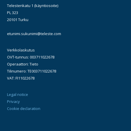
Telestenkatu 1 (käyntiosoite)
PL 323
20101 Turku
etunimi.sukunimi@teleste.com
Verkkolaskutus
OVT-tunnus: 003711022678
Operaattori: Tieto
Tilinumero: TE003711022678
VAT: FI11022678
Legal notice
Privacy
Cookie declaration