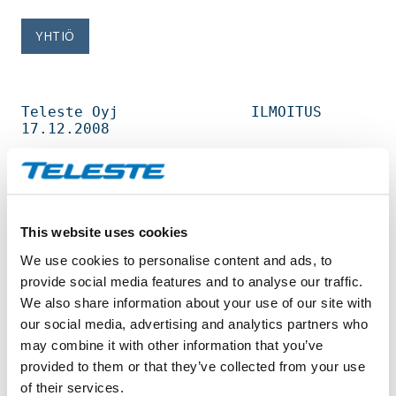
YHTIÖ
Teleste Oyj               ILMOITUS            
17.12.2008                        

OMIEN OSAKKEIDEN HANKINTA 17.12.2008                                            

Helsingin Pörssi                                                                

This website uses cookies
We use cookies to personalise content and ads, to
Päivämäärä                                    
17.12.2008                        

provide social media features and to analyse our traffic.
Pörssikauppa                                  
We also share information about your use of our site with
OSTO                              

our social media, advertising and analytics partners who
Osakelaji                                     
may combine it with other information that you’ve
TLT1V                             

Osakemäärä                                    
provided to them or that they’ve collected from your use
4 500       osaketta              

of their services.