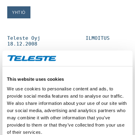
YHTIÖ
Teleste Oyj               ILMOITUS            
18.12.2008                        

OMIEN OSAKKEIDEN HANKINTA 18.12.2008                                            

Helsingin Pörssi                                                                

This website uses cookies
We use cookies to personalise content and ads, to
Päivämäärä                                    
18.12.2008                        

provide social media features and to analyse our traffic.
Pörssikauppa                                  
We also share information about your use of our site with
OSTO                              

our social media, advertising and analytics partners who
Osakelaji                                     
may combine it with other information that you’ve
TLT1V                             

Osakemäärä                                    
provided to them or that they’ve collected from your use
4 100       osaketta              

of their services.