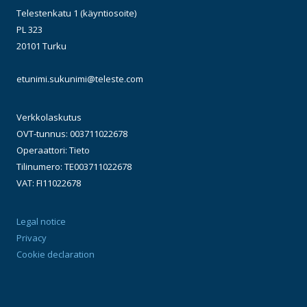
Telestenkatu 1 (käyntiosoite)
PL 323
20101 Turku
etunimi.sukunimi@teleste.com
Verkkolaskutus
OVT-tunnus: 003711022678
Operaattori: Tieto
Tilinumero: TE003711022678
VAT: FI11022678
Legal notice
Privacy
Cookie declaration