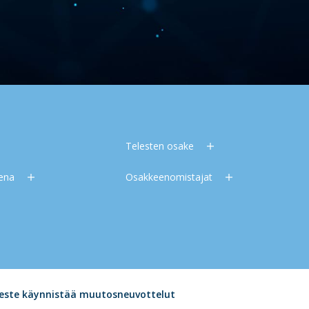
Telesten osake
eena
Osakkeenomistajat
este käynnistää muutosneuvottelut