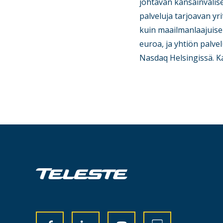
johtavan kansainvälisen
palveluja tarjoavan yr
kuin maailmanlaajuise
euroa, ja yhtiön palv
Nasdaq Helsingissä. K