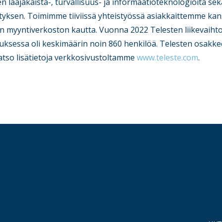
 laajakaista-, turvallisuus- ja informaatioteknologioita sekä 
ityksen. Toimimme tiiviissä yhteistyössä asiakkaittemme kans
n myyntiverkoston kautta. Vuonna 2022 Telesten liikevaihto 
eluksessa oli keskimäärin noin 860 henkilöä. Telesten osakk
atso lisätietoja verkkosivustoltamme
www.teleste.com
.