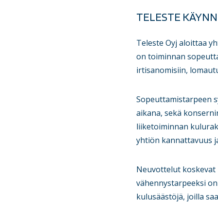
TELESTE KÄYN
Teleste Oyj aloittaa y
on toiminnan sopeutt
irtisanomisiin, lomautu
Sopeuttamistarpeen s
aikana, sekä konserni
liiketoiminnan kulurak
yhtiön kannattavuus ja
Neuvottelut koskevat 
vähennystarpeeksi on 
kulusäästöjä, joilla sa