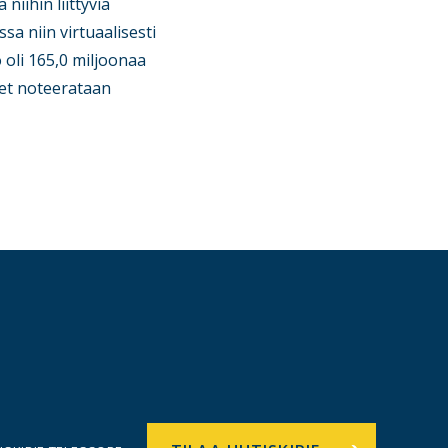
niihin liittyviä
sa niin virtuaalisesti
oli 165,0 miljoonaa
eet noteerataan