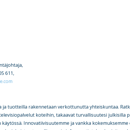
ntäjohtaja,
05 611,
te.com
la ja tuotteilla rakennetaan verkottunutta yhteiskuntaa. Ra
televisiopalvelut koteihin, takaavat turvallisuutesi julkisilla 
en käytössä. Innovatiivisuutemme ja vankka kokemuksemme 