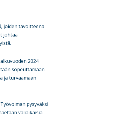
, joiden tavoitteena
t johtaa
yistä.
 alkuvuoden 2024
yritään sopeuttamaan
llä ja turvaamaan
. Työvoiman pysyväksi
aetaan väliaikaisia