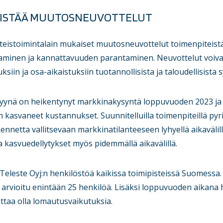
NISTÄÄ MUUTOSNEUVOTTELUT
hteistoimintalain mukaiset muutosneuvottelut toimenpiteistä
aminen ja kannattavuuden parantaminen. Neuvottelut voiva
ksiin ja osa-aikaistuksiin tuotannollisista ja taloudellisista s
yynä on heikentynyt markkinakysyntä loppuvuoden 2023 ja
n kasvaneet kustannukset. Suunnitelluilla toimenpiteillä p
ennetta vallitsevaan markkinatilanteeseen lyhyellä aikaväli
 kasvuedellytykset myös pidemmällä aikavälillä.
Teleste Oyj:n henkilöstöä kaikissa toimipisteissä Suomessa
arvioitu enintään 25 henkilöä. Lisäksi loppuvuoden aikana h
attaa olla lomautusvaikutuksia.