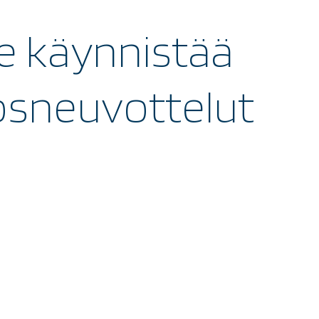
e käynnistää
sneuvottelut