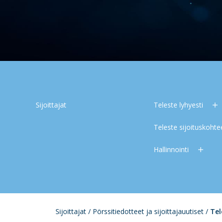
Sijoittajat
Teleste lyhyesti
Teleste sijoituskoht
Hallinnointi
Sijoittajat
/
Pörssitiedotteet ja sijoittajauutiset
/
Tel