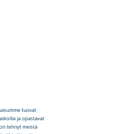
tkaisumme tuovat
paikoilla ja opastavat
on tehnyt meistä