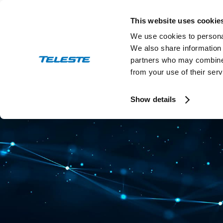
Skip
to
This website uses cookie
content
We use cookies to personal
We also share information 
partners who may combine i
from your use of their serv
Show details