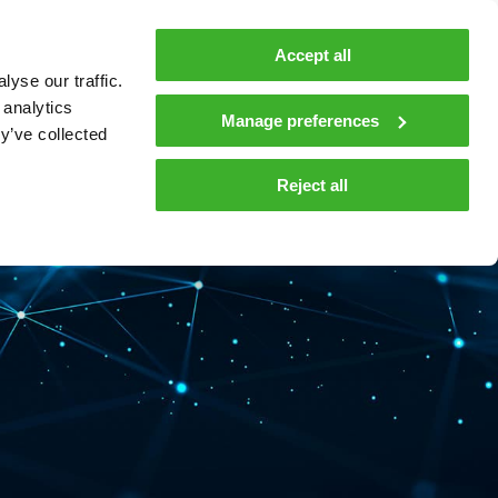
Accept all
In English
yse our traffic.
 analytics
Manage preferences
y’ve collected
Reject all