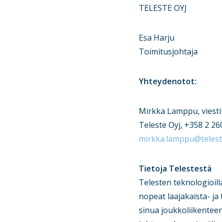
TELESTE OYJ
Esa Harju
Toimitusjohtaja
Yhteydenotot:
Mirkka Lamppu, viesti
Teleste Oyj, +358 2 26
mirkka.lamppu@teles
Tietoja Telestestä
Telesten teknologioil
nopeat laajakaista- ja 
sinua joukkoliikente