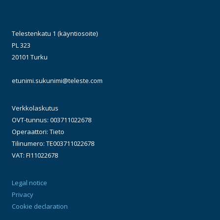
Telestenkatu 1 (käyntiosoite)
PL 323
20101 Turku
etunimi.sukunimi@teleste.com
Verkkolaskutus
OVT-tunnus: 003711022678
Operaattori: Tieto
Tilinumero: TE003711022678
VAT: FI11022678
Legal notice
Privacy
Cookie declaration