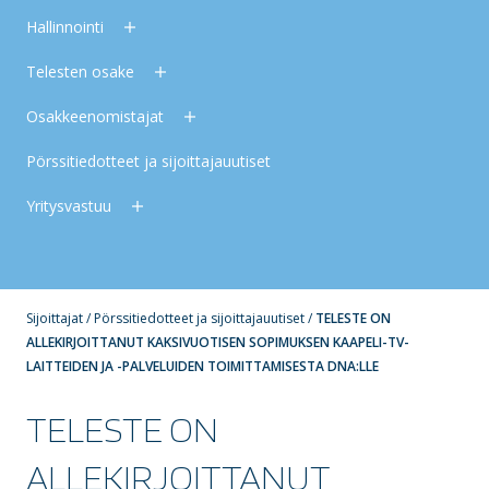
Hallinnointi
Telesten osake
Osakkeenomistajat
Pörssitiedotteet ja sijoittajauutiset
Yritysvastuu
Sijoittajat
/
Pörssitiedotteet ja sijoittajauutiset
/
TELESTE ON
ALLEKIRJOITTANUT KAKSIVUOTISEN SOPIMUKSEN KAAPELI-TV-
LAITTEIDEN JA -PALVELUIDEN TOIMITTAMISESTA DNA:LLE
TELESTE ON
ALLEKIRJOITTANUT