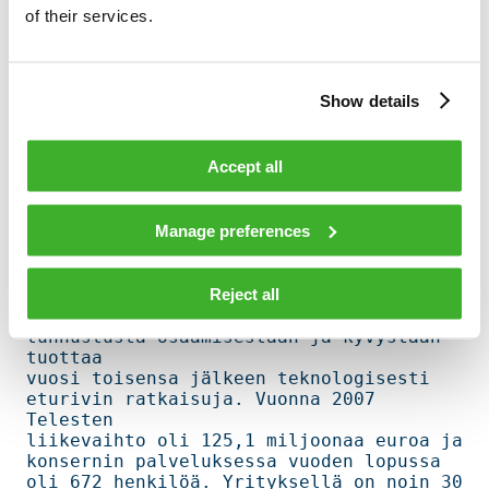
tietoliikenteen järjestelmiin ja 
of their services.
ratkaisuihin.     

Telesten liiketoiminta on jaettu kahteen 
liiketoiminta-alueeseen. Broadband     

Cable Networksin asiakkaita ovat 
Show details
kaapelioperaattorit ja valtaosa yksikön        

liiketoiminnasta tapahtuu suorien 
asiakaskontaktien kautta. Video Networks      

Accept all
toimittaa siirtoverkko- ja 
verkonhallintaratkaisuja 
videovalvontajärjestelmiin  

Manage preferences
ja valtaosa yksikön myynnistä toteutuu 
systeemi-integraattorien kautta.         

Konsernin liiketoiminta-alueet kuuluvat 
Reject all
toimialojensa johtaviin yrityksiin      

markkina-alueillaan ja nauttivat 
tunnustusta osaamisestaan ja kyvystään 
tuottaa 

vuosi toisensa jälkeen teknologisesti 
eturivin ratkaisuja. Vuonna 2007 
Telesten 

liikevaihto oli 125,1 miljoonaa euroa ja 
konsernin palveluksessa vuoden lopussa 

oli 672 henkilöä. Yrityksellä on noin 30 