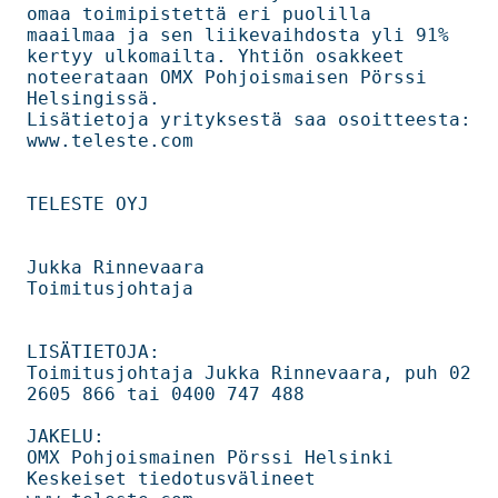
omaa toimipistettä eri puolilla        

maailmaa ja sen liikevaihdosta yli 91% 
kertyy ulkomailta. Yhtiön osakkeet       

noteerataan OMX Pohjoismaisen Pörssi 
Helsingissä.                               

Lisätietoja yrityksestä saa osoitteesta: 
www.teleste.com                        

TELESTE OYJ                                                                     

Jukka Rinnevaara                                                                

Toimitusjohtaja                                                                 

LISÄTIETOJA:                                                                    

Toimitusjohtaja Jukka Rinnevaara, puh 02 
2605 866 tai 0400 747 488              

JAKELU:                                                                         

OMX Pohjoismainen Pörssi Helsinki                                               

Keskeiset tiedotusvälineet                                                      
