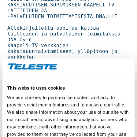
KAKSIVUOTISEN SOPIMUKSEN KAAPELI-TV-
LAITTEIDEN JA   

-PALVELUIDEN TOIMITTAMISESTA DNA:LLE                                            

Allekirjoitettu sopimus kattaa 
laitteiden ja palveluiden toimituksia 
DNA Oy:n   

kaapeli-TV-verkkojen 
kaksisuuntaistamiseen, ylläpitoon ja 
verkkojen             

suunnitteluun sekä 
päävahvistinlaitteistojen toimituksia 
uusien kaapeli-TV- ja  

laajakaistapalveluiden toteuttamiseen.                                          

This website uses cookies
DNA:lla on 250000 kaapeli-TV-tilaajaa 
We use cookies to personalise content and ads, to
Suomessa. Sopimuksen arvo on noin 2,6     

miljoonaa euroa.                                                                

provide social media features and to analyse our traffic.
We also share information about your use of our site with
Teleste on vuonna 1954 perustettu 
our social media, advertising and analytics partners who
kansainvälinen teknologiakonserni,joka 
on     

may combine it with other information that you’ve
erikoistunut laajakaistaisen 
provided to them or that they’ve collected from your use