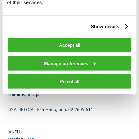
of their services.
1.8 GHz teknologia mahdollistaa jopa 10 Gbps nopeudet
kotitalouksille nykyistä kaapeliverkkoinfrastruktuuria
hyödyntäen, minkä johdosta verkkopäivitykset voidaan
Show details
toteuttaa kustannustehokkaasti. Teleste on tehnyt
merkittävää tutkimus- ja kehitystyötä minkä tuloksena
CableLabs© DOCSIS 4.0 standardin mukaiset päivitykset
Accept all
voivat alkaa ensi vuonna.
Manage preferences
TELESTE OYJ
Reject all
Esa Harju
Toimitusjohtaja
LISÄTIETOJA: Esa Harju, puh. 02 2605 611
JAKELU: