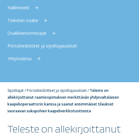
Hallinnointi
Telesten osake
Osakkeenomistajat
Pörssitiedotteet ja sijoittajauutiset
Yritysvastuu
Sijoittajat
/
Pörssitiedotteet ja sijoittajauutiset
/
Teleste on
allekirjoittanut raamisopimuksen merkittävän yhdysvaltalaisen
kaapelioperaattorin kanssa ja saanut ensimmäiset tilaukset
seuraavan sukupolven kaapeliverkkotuotteista
Teleste on allekirjoittanut