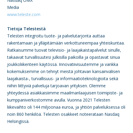
Nasdaq OMX
Media
www.teleste.com
Tietoja Telestestä
Telesten integroitu tuote- ja palvelutarjonta auttaa
rakentamaan ja ylläpitämään verkottuneempaa yhteiskuntaa.
Ratkaisumme tuovat televisio- ja laajakaistapalvelut sinulle,
takaavat turvallisuutesi julkisilla paikoilla ja opastavat sinua
joukkoliikenteen käytössä. Innovatiivisuutemme ja vankka
kokemuksemme on tehnyt meistä johtavan kansainvälisen
laajakaista-, turvallisuus- ja informaatioteknologioita sekä
niihin liittyviä palveluja tarjoavan yrityksen. Olemme
yhteydessä asiakkaisiimme maailmanlaajuisen toimipiste- ja
kumppaniverkostomme avulla. Vuonna 2021 Telesten
liikevaihto oli 144 miljoonaa euroa, ja yhtiön palveluksessa oli
noin 860 henkilöä. Telesten osakkeet noteerataan Nasdaq
Helsingissä.