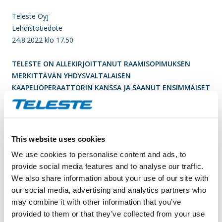
Teleste Oyj
Lehdistötiedote
24.8.2022 klo 17.50
TELESTE ON ALLEKIRJOITTANUT RAAMISOPIMUKSEN
MERKITTÄVÄN YHDYSVALTALAISEN
KAAPELIOPERAATTORIN KANSSA JA SAANUT ENSIMMÄISET
TILAUKSET SEURAAVAN SUKUPOLVEN
KAAPELIVERKKOTUOTTEISTA
Teleste on allekirjoittanut raamisopimuksen merkittävän
This website uses cookies
yhdysvaltalaisen laajakaistaoperaattorin kanssa. Sopimuksen
We use cookies to personalise content and ads, to
puitteissa tullaan toimittamaan 1.8 GHz vahvistimia ja
provide social media features and to analyse our traffic.
hajautetun verkkoarkkitehtuurin teknologiaa.
We also share information about your use of our site with
our social media, advertising and analytics partners who
Ensimmäiset tilaukset on vastaanotettu ja toimitusten
may combine it with other information that you’ve
arvioidaan alkavan vuoden 2023 puolivälissä.
provided to them or that they’ve collected from your use