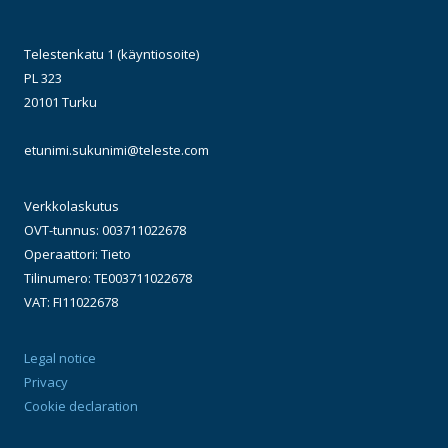
Telestenkatu 1 (käyntiosoite)
PL 323
20101 Turku
etunimi.sukunimi@teleste.com
Verkkolaskutus
OVT-tunnus: 003711022678
Operaattori: Tieto
Tilinumero: TE003711022678
VAT: FI11022678
Legal notice
Privacy
Cookie declaration