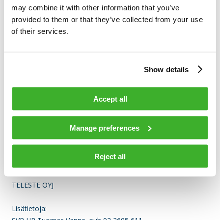
may combine it with other information that you’ve
provided to them or that they’ve collected from your use
Liiketoimen päivämäärä: 2020-04-30
of their services.
Kauppapaikka: NASDAQ HELSINKI LTD (XHEL)
Instrumenttityyppi: OSAKE
ISIN: FI0009007728
Liiketoimen luonne: OSAKEPALKKION VASTAANOTTAMINEN
Show details
Liiketoimien yksityiskohtaiset tiedot
Accept all
(1): Volyymi: 3 426 Yksikköhinta: NaN EUR
Liiketoimien yhdistetyt tiedot
Manage preferences
(1): Volyymi: 3 426 Keskihinta: EUR
Reject all
TELESTE OYJ
Lisätietoja: