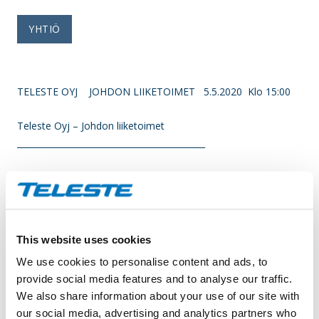
YHTIÖ
TELESTE OYJ JOHDON LIIKETOIMET 5.5.2020 Klo 15:00
Teleste Oyj – Johdon liiketoimet
____________________________________________
Ilmoitusvelvollinen
Nimi: Jussi Himanen
Asema: Hallituksen jäsen/varajäsen
Liikkeeseenlaskija: Teleste Oyj
This website uses cookies
LEI: 743700CJRQRU0007GN59
We use cookies to personalise content and ads, to
provide social media features and to analyse our traffic.
Ilmoituksen luonne: ENSIMMÄINEN ILMOITUS
We also share information about your use of our site with
Viitenumero: 743700CJRQRU0007GN59_20200505103911_3
our social media, advertising and analytics partners who
____________________________________________