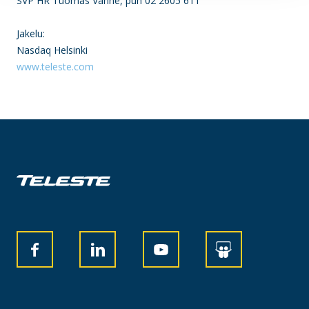
SVP HR Tuomas Vanne, puh 02 2605 611
Jakelu:
Nasdaq Helsinki
www.teleste.com