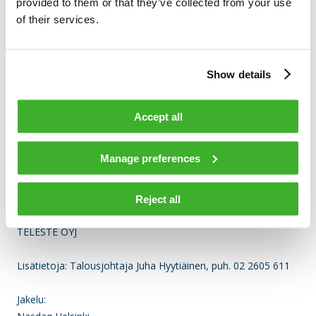
provided to them or that they’ve collected from your use
of their services.
Liiketoimen päivämäärä: 2019-04-05
Kauppapaikka: NASDAQ HELSINKI LTD (XHEL)
Instrumenttityyppi: OSAKE
Show details
ISIN: FI0009007728
Liiketoimen luonne: OSAKEPALKKION VASTAANOTTAMINEN
Accept all
Liiketoimien yksityiskohtaiset tiedot
(1): Volyymi: 723 Yksikköhinta: EUR
Manage preferences
Liiketoimien yhdistetyt tiedot
(1): Volyymi: 723 Keskihinta: EUR
Reject all
TELESTE OYJ
Lisätietoja: Talousjohtaja Juha Hyytiäinen, puh. 02 2605 611
Jakelu: