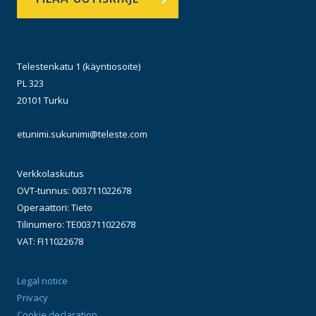
Telestenkatu 1 (käyntiosoite)
PL 323
20101 Turku
etunimi.sukunimi@teleste.com
Verkkolaskutus
OVT-tunnus: 003711022678
Operaattori: Tieto
Tilinumero: TE003711022678
VAT: FI11022678
Legal notice
Privacy
Cookie declaration