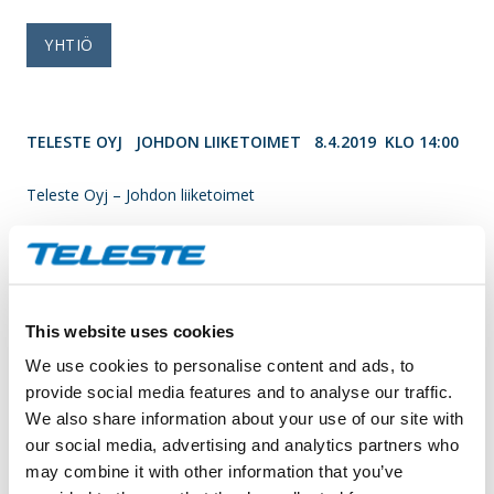
YHTIÖ
TELESTE OYJ JOHDON LIIKETOIMET 8.4.2019 KLO 14:00
Teleste Oyj – Johdon liiketoimet
____________________________________________
Ilmoitusvelvollinen
Nimi: Hyytiäinen Juha
Asema: Talousjohtaja
This website uses cookies
Liikkeeseenlaskija: Teleste Oyj
We use cookies to personalise content and ads, to
LEI: 743700CJRQRU0007GN59
provide social media features and to analyse our traffic.
We also share information about your use of our site with
Ilmoituksen luonne: ENSIMMÄINEN ILMOITUS
our social media, advertising and analytics partners who
Viitenumero: 743700CJRQRU0007GN59_20190408121247_2
may combine it with other information that you’ve
____________________________________________