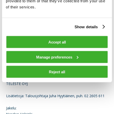
provided to them or that they’ve collected from your use
of their services.
Liiketoimen päivämäärä: 2019-04-05
Kauppapaikka: NASDAQ HELSINKI LTD (XHEL)
Instrumenttityyppi: OSAKE
Show details
ISIN: FI0009007728
Liiketoimen luonne: OSAKEPALKKION VASTAANOTTAMINEN
Accept all
Liiketoimien yksityiskohtaiset tiedot
(1): Volyymi: 1 422 Yksikköhinta: EUR
Manage preferences
Liiketoimien yhdistetyt tiedot
(1): Volyymi: 1 422 Keskihinta: EUR
Reject all
TELESTE OYJ
Lisätietoja: Talousjohtaja Juha Hyytiäinen, puh. 02 2605 611
Jakelu: