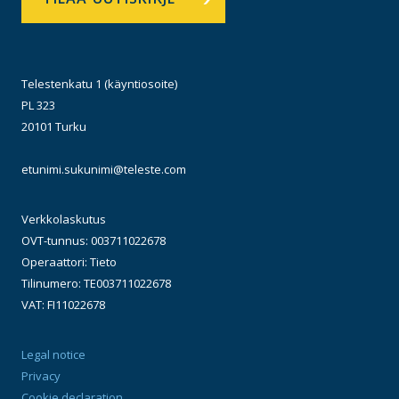
Telestenkatu 1 (käyntiosoite)
PL 323
20101 Turku
etunimi.sukunimi@teleste.com
Verkkolaskutus
OVT-tunnus: 003711022678
Operaattori: Tieto
Tilinumero: TE003711022678
VAT: FI11022678
Legal notice
Privacy
Cookie declaration