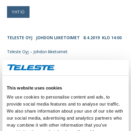
YHTIÖ
TELESTE OYJ JOHDON LIIKETOIMET 8.4.2019 KLO 14:00
Teleste Oyj – Johdon liiketoimet
____________________________________________
Ilmoitusvelvollinen
Nimi: Slotte Johan
Asema: Muu ylin johto
This website uses cookies
Liikkeeseenlaskija: Teleste Oyj
We use cookies to personalise content and ads, to
LEI: 743700CJRQRU0007GN59
provide social media features and to analyse our traffic.
We also share information about your use of our site with
Ilmoituksen luonne: ENSIMMÄINEN ILMOITUS
our social media, advertising and analytics partners who
Viitenumero: 743700CJRQRU0007GN59_20190408120037_2
may combine it with other information that you’ve
____________________________________________