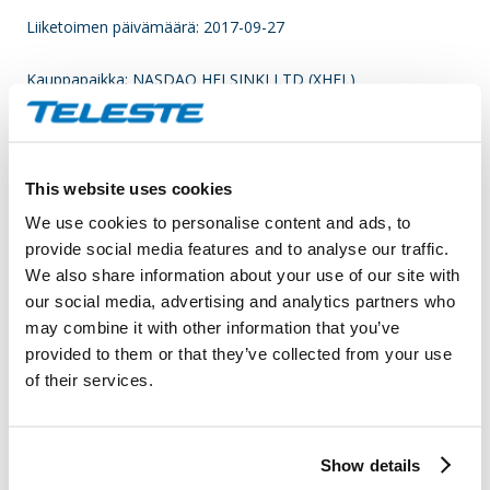
Liiketoimen päivämäärä: 2017-09-27
Kauppapaikka: NASDAQ HELSINKI LTD (XHEL)
Instrumenttityyppi: OSAKE
ISIN: FI0009007728
This website uses cookies
We use cookies to personalise content and ads, to
Liiketoimen luonne: PANTTAUS
provide social media features and to analyse our traffic.
We also share information about your use of our site with
Liiketoimien yksityiskohtaiset tiedot
our social media, advertising and analytics partners who
may combine it with other information that you’ve
(1): Volyymi: 3 600 000 Yksikköhinta: N/A
provided to them or that they’ve collected from your use
of their services.
Liiketoimien yhdistetyt tiedot
(1): Volyymi: 3 600 000 Keskihinta: N/A
Show details