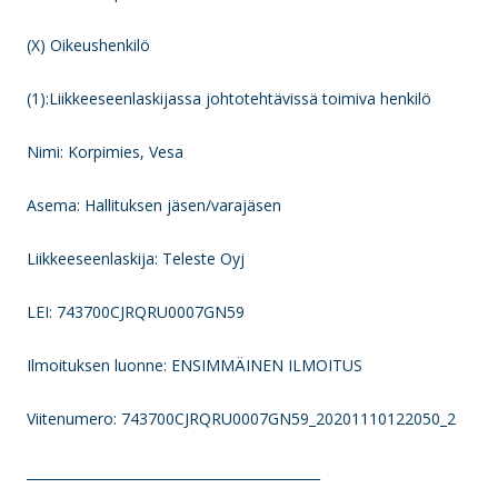
(X) Oikeushenkilö
(1):Liikkeeseenlaskijassa johtotehtävissä toimiva henkilö
Nimi: Korpimies, Vesa
Asema: Hallituksen jäsen/varajäsen
Liikkeeseenlaskija: Teleste Oyj
LEI: 743700CJRQRU0007GN59
Ilmoituksen luonne: ENSIMMÄINEN ILMOITUS
Viitenumero: 743700CJRQRU0007GN59_20201110122050_2
____________________________________________