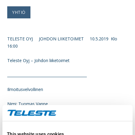
YHTIÖ
TELESTE OYJ JOHDON LIIKETOIMET 10.5.2019 Klo
16:00
Teleste Oyj – Johdon liiketoimet
____________________________________________
Ilmoitusvelvollinen
Nimi: Tuomas Vanne
Asema: Muu ylin johto
Liikkeeseenlaskija: Teleste Oyj
This website uses cookies