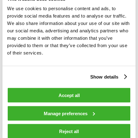
We use cookies to personalise content and ads, to
LEI: 743700CJRQRU0007GN59
provide social media features and to analyse our traffic.
We also share information about your use of our site with
Ilmoituksen luonne: ENSIMMÄINEN ILMOITUS
our social media, advertising and analytics partners who
may combine it with other information that you’ve
Viitenumero: 743700CJRQRU0007GN59_20210510142406_4
provided to them or that they’ve collected from your use
of their services.
____________________________________________
Liiketoimen päivämäärä: 2021-05-07
Show details
Kauppapaikka: NASDAQ HELSINKI LTD (XHEL)
Accept all
Instrumenttityyppi: OSAKE
Manage preferences
ISIN: FI0009007728
Liiketoimen luonne: HANKINTA
Reject all