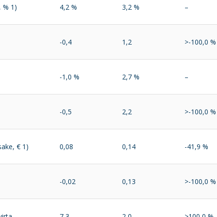
, % 1)
4,2 %
3,2 %
–
-0,4
1,2
>-100,0 %
-1,0 %
2,7 %
–
-0,5
2,2
>-100,0 %
sake, € 1)
0,08
0,14
-41,9 %
-0,02
0,13
>-100,0 %
irta
7,3
2,0
>100,0 %