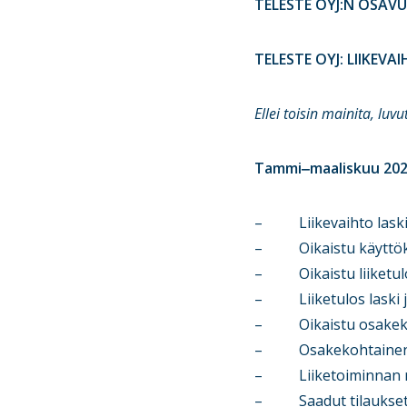
TELESTE OYJ:N OSAVU
TELESTE OYJ: LIIKEV
Ellei toisin mainita, luv
Tammi‒maaliskuu 202
– Liikevaihto laski 19
– Oikaistu käyttökate 
– Oikaistu liiketulos 
– Liiketulos laski ja o
– Oikaistu osakekoht
– Osakekohtainen tulo
– Liiketoiminnan rahav
– Saadut tilaukset las