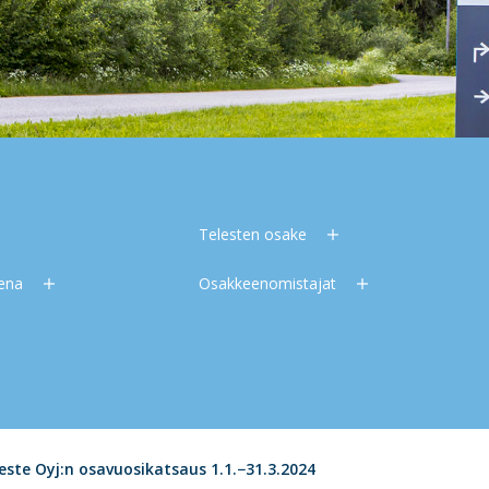
Telesten osake
eena
Osakkeenomistajat
este Oyj:n osavuosikatsaus 1.1.−31.3.2024