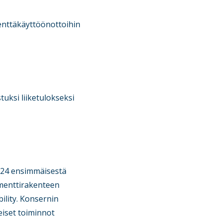
nttäkäyttöönottoihin
tuksi liiketulokseksi
024 ensimmäisestä
menttirakenteen
ility. Konsernin
eiset toiminnot