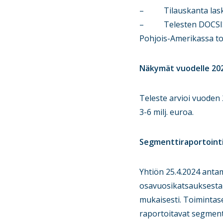
– Tilauskanta laski 2,
– Telesten DOCSIS 4.
Pohjois-Amerikassa t
Näkymät vuodelle 202
Teleste arvioi vuoden 
3-6 milj. euroa.
Segmenttiraportoint
Yhtiön 25.4.2024 anta
osavuosikatsauksesta
mukaisesti. Toimintas
raportoitavat segment