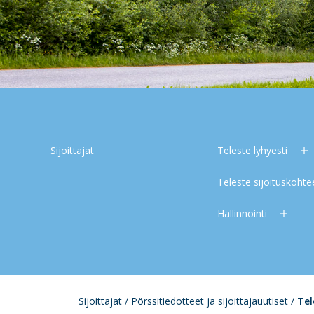
Sijoittajat
Teleste lyhyesti
Teleste sijoituskoht
Hallinnointi
Sijoittajat
/
Pörssitiedotteet ja sijoittajauutiset
/
Tel