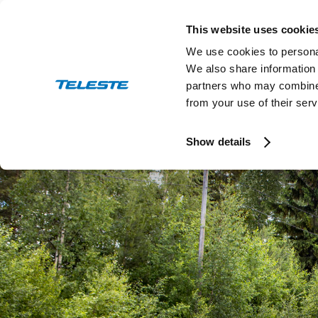
Skip
to
This website uses cookie
content
We use cookies to personal
We also share information 
partners who may combine i
from your use of their serv
Show details