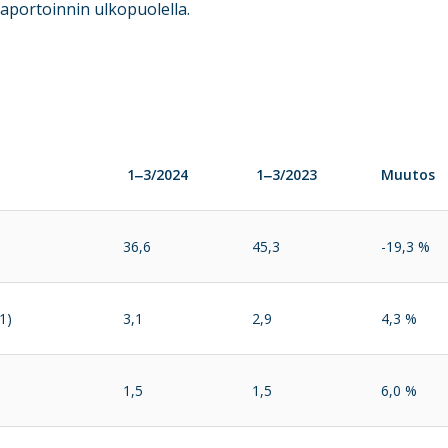
aportoinnin ulkopuolella.
1‒3/2024
1‒3/2023
Muutos
36,6
45,3
-19,3 %
1)
3,1
2,9
4,3 %
1,5
1,5
6,0 %