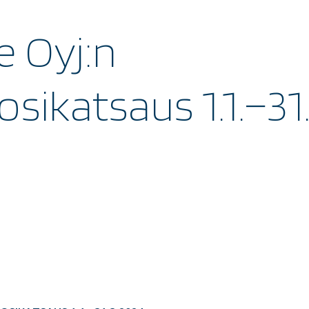
e Oyj:n
sikatsaus 1.1.−31