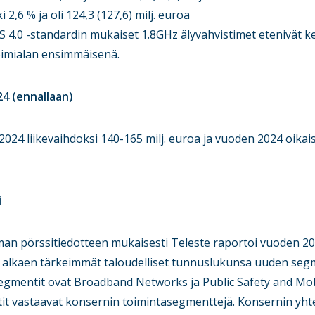
6 % ja oli 124,3 (127,6) milj. euroa
0 -standardin mukaiset 1.8GHz älyvahvistimet etenivät ke
oimialan ensimmäisenä.
4 (ennallaan)
2024 liikevaihdoksi 140-165 milj. euroa ja vuoden 2024 oikais
i
man pörssitiedotteen mukaisesti Teleste raportoi vuoden 2
 alkaen tärkeimmät taloudelliset tunnuslukunsa uuden seg
egmentit ovat Broadband Networks ja Public Safety and Mob
it vastaavat konsernin toimintasegmenttejä. Konsernin yht