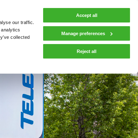
Accept all
In English
yse our traffic.
 analytics
Manage preferences
y’ve collected
Reject all