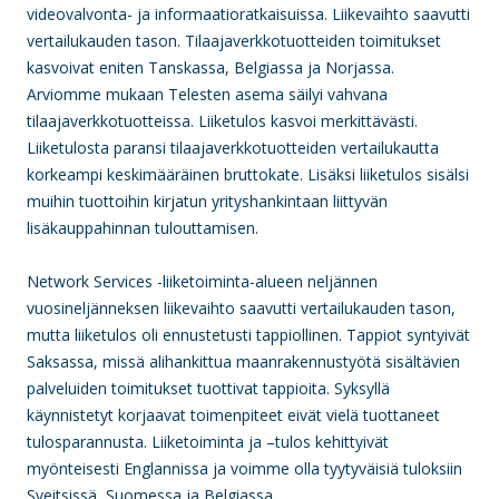
videovalvonta- ja informaatioratkaisuissa. Liikevaihto saavutti
vertailukauden tason. Tilaajaverkkotuotteiden toimitukset
kasvoivat eniten Tanskassa, Belgiassa ja Norjassa.
Arviomme mukaan Telesten asema säilyi vahvana
tilaajaverkkotuotteissa. Liiketulos kasvoi merkittävästi.
Liiketulosta paransi
tilaajaverkkotuotteiden vertailukautta
korkeampi keskimääräinen bruttokate. Lisäksi liiketulos sisälsi
muihin tuottoihin kirjatun yrityshankintaan liittyvän
lisäkauppahinnan tulouttamisen.
Network Services -liiketoiminta-alueen neljännen
vuosineljänneksen liikevaihto saavutti vertailukauden tason,
mutta liiketulos oli ennustetusti tappiollinen. Tappiot syntyivät
Saksassa, missä alihankittua maanrakennustyötä sisältävien
palveluiden toimitukset tuottivat tappioita. Syksyllä
käynnistetyt korjaavat toimenpiteet eivät vielä tuottaneet
tulosparannusta. Liiketoiminta ja –tulos kehittyivät
myönteisesti Englannissa ja voimme olla tyytyväisiä tuloksiin
Sveitsissä, Suomessa ja Belgiassa.