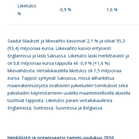
Liiketulos
-0,9 %
1,6 %
%
Saadut tilaukset ja liikevaihto kasvoivat 2,1 % ja olivat 95,3
(93,4) miljoonaa euroa. Liikevaihto kasvoi erityisesti
Englannissa ja laski Saksassa. Liiketulos laski merkittävästi ja
oli 0,8 miljoonaa euroa tappiolla eli -0,9 % (+1,6 %)
liikevaihdosta. Vertailukaudella liiketulos oli 1,5 miljoonaa
euroa. Tappiot syntyivät Saksassa, missä alihankittua
maanrakennustyötä sisältävien palveluiden toimitukset sekä
palveluiden käynnistäminen uudella maantieteellisellä alueella
tuottivat tappioita. Liiketulos parani vertailukaudesta
Englannissa, Sveitsissä, Suomessa ja Belgiassa.
Henkilöstö ja organisaatio tammi-joulukuu 2016