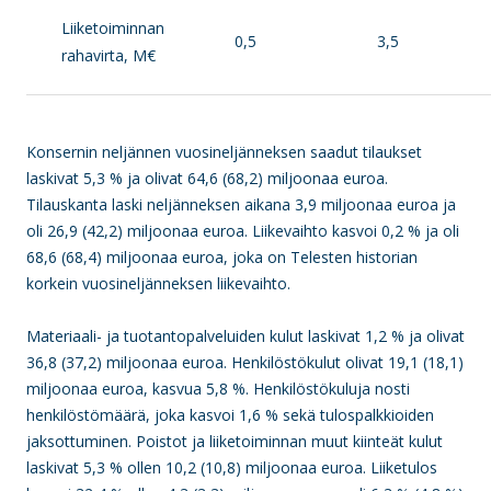
Liiketoiminnan
0,5
3,5
rahavirta, M€
Konsernin neljännen vuosineljänneksen saadut tilaukset
laskivat 5,3 % ja olivat 64,6 (68,2) miljoonaa euroa.
Tilauskanta laski neljänneksen aikana 3,9 miljoonaa euroa ja
oli 26,9 (42,2) miljoonaa euroa. Liikevaihto kasvoi 0,2 % ja oli
68,6 (68,4) miljoonaa euroa, joka on Telesten historian
korkein vuosineljänneksen liikevaihto.
Materiaali- ja tuotantopalveluiden kulut laskivat 1,2 % ja olivat
36,8 (37,2) miljoonaa euroa. Henkilöstökulut olivat 19,1 (18,1)
miljoonaa euroa, kasvua 5,8 %. Henkilöstökuluja nosti
henkilöstömäärä, joka kasvoi 1,6 % sekä tulospalkkioiden
jaksottuminen. Poistot ja liiketoiminnan muut kiinteät kulut
laskivat 5,3 % ollen 10,2 (10,8) miljoonaa euroa. Liiketulos