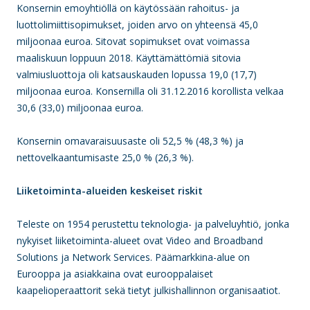
Konsernin emoyhtiöllä on käytössään rahoitus- ja
luottolimiittisopimukset, joiden arvo on yhteensä 45,0
miljoonaa euroa. Sitovat sopimukset ovat voimassa
maaliskuun loppuun 2018. Käyttämättömiä sitovia
valmiusluottoja oli katsauskauden lopussa 19,0 (17,7)
miljoonaa euroa. Konsernilla oli 31.12.2016 korollista velkaa
30,6 (33,0) miljoonaa euroa.
Konsernin omavaraisuusaste oli 52,5 % (48,3 %) ja
nettovelkaantumisaste 25,0 % (26,3 %).
Liiketoiminta-alueiden keskeiset riskit
Teleste on 1954 perustettu teknologia- ja palveluyhtiö, jonka
nykyiset liiketoiminta-alueet ovat Video and Broadband
Solutions ja Network Services. Päämarkkina-alue on
Eurooppa ja asiakkaina ovat eurooppalaiset
kaapelioperaattorit sekä tietyt julkishallinnon organisaatiot.