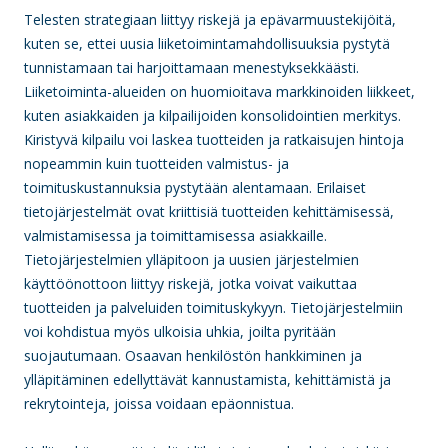
Telesten strategiaan liittyy riskejä ja epävarmuustekijöitä,
kuten se, ettei uusia liiketoimintamahdollisuuksia pystytä
tunnistamaan tai harjoittamaan menestyksekkäästi.
Liiketoiminta-alueiden on huomioitava markkinoiden liikkeet,
kuten asiakkaiden ja kilpailijoiden konsolidointien merkitys.
Kiristyvä kilpailu voi laskea tuotteiden ja ratkaisujen hintoja
nopeammin kuin tuotteiden valmistus- ja
toimituskustannuksia pystytään alentamaan. Erilaiset
tietojärjestelmät ovat kriittisiä tuotteiden kehittämisessä,
valmistamisessa ja toimittamisessa asiakkaille.
Tietojärjestelmien ylläpitoon ja uusien järjestelmien
käyttöönottoon liittyy riskejä, jotka voivat vaikuttaa
tuotteiden ja palveluiden toimituskykyyn. Tietojärjestelmiin
voi kohdistua myös ulkoisia uhkia, joilta pyritään
suojautumaan. Osaavan henkilöstön hankkiminen ja
ylläpitäminen edellyttävät kannustamista, kehittämistä ja
rekrytointeja, joissa voidaan epäonnistua.