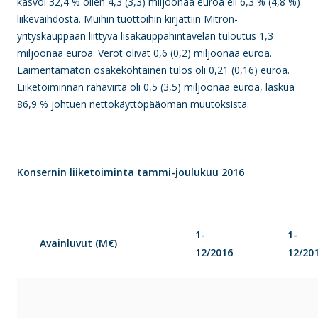
kasvoi 32,4 % ollen 4,3 (3,3) miljoonaa euroa eli 6,3 % (4,8 %)
liikevaihdosta. Muihin tuottoihin kirjattiin Mitron-
yrityskauppaan liittyvä lisäkauppahintavelan tuloutus 1,3
miljoonaa euroa. Verot olivat 0,6 (0,2) miljoonaa euroa.
Laimentamaton osakekohtainen tulos oli 0,21 (0,16) euroa.
Liiketoiminnan rahavirta oli 0,5 (3,5) miljoonaa euroa, laskua
86,9 % johtuen nettokäyttöpääoman muutoksista.
Konsernin liiketoiminta tammi-joulukuu 2016
1-
1-
Avainluvut (M€)
12/2016
12/20