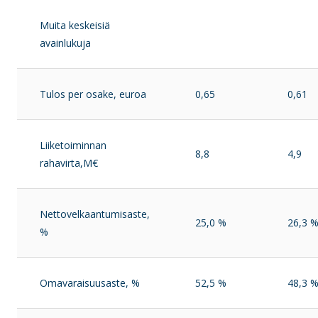
Muita keskeisiä
avainlukuja
Tulos per osake, euroa
0,65
0,61
Liiketoiminnan
8,8
4,9
rahavirta,M€
Nettovelkaantumisaste,
25,0 %
26,3 
%
Omavaraisuusaste, %
52,5 %
48,3 