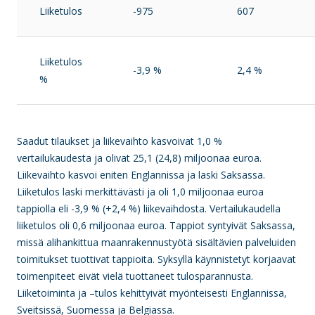
Liiketulos
-975
607
Liiketulos
-3,9 %
2,4 %
%
Saadut tilaukset ja liikevaihto kasvoivat 1,0 %
vertailukaudesta ja olivat 25,1 (24,8) miljoonaa euroa.
Liikevaihto kasvoi eniten Englannissa ja laski Saksassa.
Liiketulos laski merkittävästi ja oli 1,0 miljoonaa euroa
tappiolla eli -3,9 % (+2,4 %) liikevaihdosta. Vertailukaudella
liiketulos oli 0,6 miljoonaa euroa. Tappiot syntyivät Saksassa,
missä alihankittua maanrakennustyötä sisältävien palveluiden
toimitukset tuottivat tappioita. Syksyllä käynnistetyt korjaavat
toimenpiteet eivät vielä tuottaneet tulosparannusta.
Liiketoiminta ja –tulos kehittyivät myönteisesti Englannissa,
Sveitsissä, Suomessa ja Belgiassa.