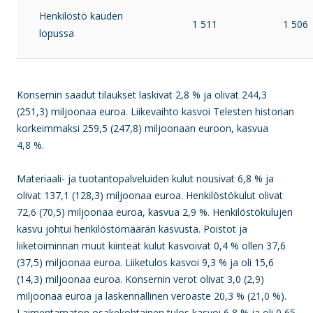
Henkilöstö kauden
1 511
1 506
lopussa
Konsernin saadut tilaukset laskivat 2,8 % ja olivat 244,3
(251,3) miljoonaa euroa. Liikevaihto kasvoi Telesten historian
korkeimmaksi 259,5 (247,8) miljoonaan euroon, kasvua
4,8 %.
Materiaali- ja tuotantopalveluiden kulut nousivat 6,8 % ja
olivat 137,1 (128,3) miljoonaa euroa. Henkilöstökulut olivat
72,6 (70,5) miljoonaa euroa, kasvua 2,9 %. Henkilöstökulujen
kasvu johtui henkilöstömäärän kasvusta. Poistot ja
liiketoiminnan muut kiinteät kulut kasvoivat 0,4 % ollen 37,6
(37,5) miljoonaa euroa. Liiketulos kasvoi 9,3 % ja oli 15,6
(14,3) miljoonaa euroa. Konsernin verot olivat 3,0 (2,9)
miljoonaa euroa ja laskennallinen veroaste 20,3 % (21,0 %).
Laimentamaton osakekohtainen tulos kasvoi 6,8 % ja oli 0,65