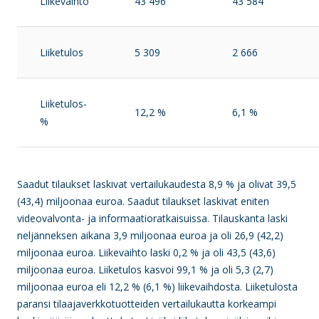
Liikevaihto
43 496
43 584
Liiketulos
5 309
2 666
Liiketulos-
12,2
%
6,1 %
%
Saadut tilaukset laskivat vertailukaudesta 8,9 % ja olivat 39,5
(43,4) miljoonaa euroa. Saadut tilaukset laskivat eniten
videovalvonta- ja informaatioratkaisuissa. Tilauskanta laski
neljänneksen aikana 3,9 miljoonaa euroa ja oli 26,9 (42,2)
miljoonaa euroa. Liikevaihto laski 0,2 % ja oli 43,5 (43,6)
miljoonaa euroa. Liiketulos kasvoi 99,1 % ja oli 5,3 (2,7)
miljoonaa euroa eli 12,2 % (6,1 %) liikevaihdosta. Liiketulosta
paransi
tilaajaverkkotuotteiden vertailukautta korkeampi