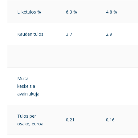
Liiketulos %
6,3 %
4,8 %
Kauden tulos
3,7
2,9
Muita
keskeisiä
avainlukuja
Tulos per
0,21
0,16
osake, euroa