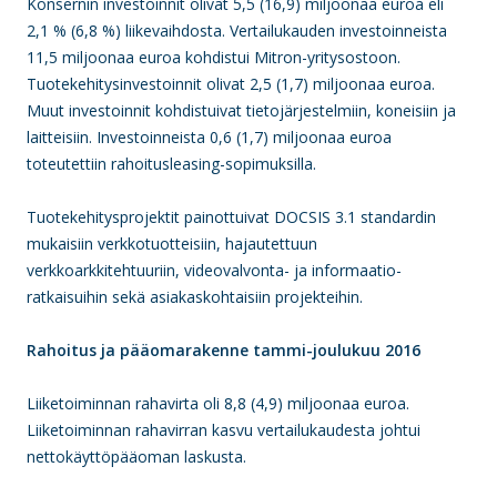
Konsernin investoinnit olivat 5,5 (16,9) miljoonaa euroa eli
2,1 % (6,8 %) liikevaihdosta. Vertailukauden investoinneista
11,5 miljoonaa euroa kohdistui Mitron-yritysostoon.
Tuotekehitysinvestoinnit olivat 2,5 (1,7) miljoonaa euroa.
Muut investoinnit kohdistuivat tietojärjestelmiin, koneisiin ja
laitteisiin. Investoinneista 0,6 (1,7) miljoonaa euroa
toteutettiin rahoitusleasing-sopimuksilla.
Tuotekehitysprojektit painottuivat DOCSIS 3.1 standardin
mukaisiin verkkotuotteisiin, hajautettuun
verkkoarkkitehtuuriin, videovalvonta- ja informaatio­
ratkaisuihin sekä asiakaskohtaisiin projekteihin.
Rahoitus ja pääomarakenne tammi-joulukuu 2016
Liiketoiminnan rahavirta oli 8,8 (4,9) miljoonaa euroa.
Liiketoiminnan rahavirran kasvu vertailukaudesta johtui
nettokäyttöpääoman laskusta.