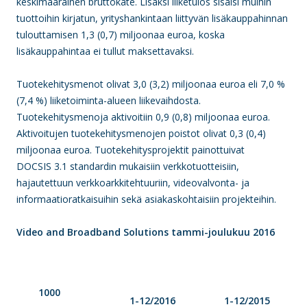
keskimääräinen bruttokate. Lisäksi liiketulos sisälsi muihin
tuottoihin kirjatun, yrityshankintaan liittyvän lisäkauppahinnan
tulouttamisen 1,3 (0,7) miljoonaa euroa, koska
lisäkauppahintaa ei tullut maksettavaksi.
Tuotekehitysmenot olivat 3,0 (3,2) miljoonaa euroa eli 7,0 %
(7,4 %) liiketoiminta-alueen liikevaihdosta.
Tuotekehitysmenoja aktivoitiin 0,9 (0,8) miljoonaa euroa.
Aktivoitujen tuotekehitysmenojen poistot olivat 0,3 (0,4)
miljoonaa euroa. Tuotekehitysprojektit painottuivat
DOCSIS 3.1 standardin mukaisiin verkkotuotteisiin,
hajautettuun verkkoarkkitehtuuriin, videovalvonta- ja
informaatio­ratkaisuihin sekä asiakaskohtaisiin projekteihin.
Video and Broadband Solutions tammi-joulukuu 2016
1000
1-12/2016
1-12/2015