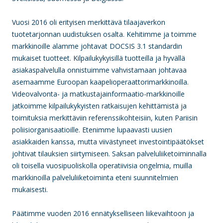
Vuosi 2016 oli erityisen merkittävä tilaajaverkon
tuotetarjonnan uudistuksen osalta. Kehitimme ja toimme
markkinoille alamme johtavat DOCSIS 3.1 standardin
mukaiset tuotteet. Kilpailukykyisillä tuotteilla ja hyvällä
asiakaspalvelulla onnistuimme vahvistamaan johtavaa
asemaamme Euroopan kaapelioperaattorimarkkinoilla.
Videovalvonta- ja matkustajainformaatio-markkinoille
jatkoimme kilpailukykyisten ratkaisujen kehittämistä ja
toimituksia merkittäviin referenssikohteisiin, kuten Pariisin
poliisiorganisaatioille. Etenimme lupaavasti uusien
asiakkaiden kanssa, mutta viivästyneet investointipäätökset
johtivat tilauksien siirtymiseen. Saksan palveluliiketoiminnalla
oli toisella vuosipuoliskolla operatiivisia ongelmia, muilla
markkinoilla palveluliiketoiminta eteni suunnitelmien
mukaisesti.
Päätimme vuoden 2016 ennätykselliseen liikevaihtoon ja