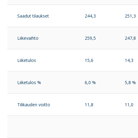
Saadut tilaukset
244,3
251,3
Liikevaihto
259,5
247,8
Liiketulos
15,6
14,3
Liiketulos %
6,0 %
5,8 %
Tilikauden voitto
11,8
11,0