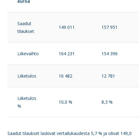
euroa
Saadut
149 011
157 951
tilaukset
Liikevaihto
164 231
154 396
Liiketulos
16 482
12 781
Liiketulos
10,0 %
8,3 %
%
Saadut tilaukset laskivat vertailukaudesta 5,7 % ja olivat 149,0