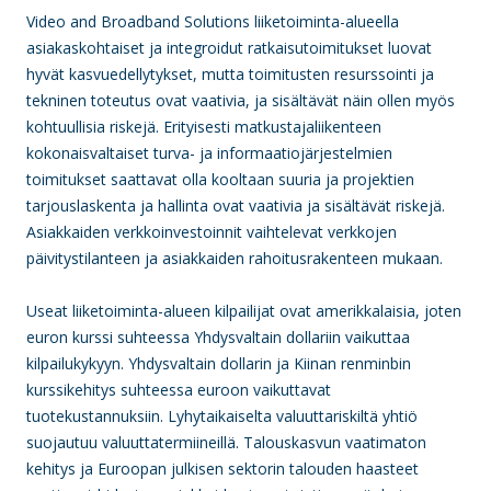
Video and Broadband Solutions liiketoiminta-alueella
asiakaskohtaiset ja integroidut ratkaisutoimitukset luovat
hyvät kasvuedellytykset, mutta toimitusten resurssointi ja
tekninen toteutus ovat vaativia, ja sisältävät näin ollen myös
kohtuullisia riskejä. Erityisesti matkustajaliikenteen
kokonaisvaltaiset turva- ja informaatiojärjestelmien
toimitukset saattavat olla kooltaan suuria ja projektien
tarjouslaskenta ja hallinta ovat vaativia ja sisältävät riskejä.
Asiakkaiden verkkoinvestoinnit vaihtelevat verkkojen
päivitystilanteen ja asiakkaiden rahoitusrakenteen mukaan.
Useat liiketoiminta-alueen kilpailijat ovat amerikkalaisia, joten
euron kurssi suhteessa Yhdysvaltain dollariin vaikuttaa
kilpailukykyyn. Yhdysvaltain dollarin ja Kiinan renminbin
kurssikehitys suhteessa euroon vaikuttavat
tuotekustannuksiin. Lyhytaikaiselta valuuttariskiltä yhtiö
suojautuu valuuttatermiineillä. Talouskasvun vaatimaton
kehitys ja Euroopan julkisen sektorin talouden haasteet