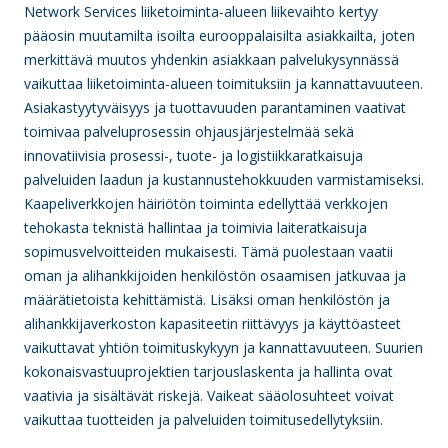
Network Services liiketoiminta-alueen liikevaihto kertyy
pääosin muutamilta isoilta eurooppalaisilta asiakkailta, joten
merkittävä muutos yhdenkin asiakkaan palvelukysynnässä
vaikuttaa liiketoiminta-alueen toimituksiin ja kannattavuuteen.
Asiakastyytyväisyys ja tuottavuuden parantaminen vaativat
toimivaa palveluprosessin ohjausjärjestelmää sekä
innovatiivisia prosessi-, tuote- ja logistiikkaratkaisuja
palveluiden laadun ja kustannustehokkuuden varmistamiseksi.
Kaapeliverkkojen häiriötön toiminta edellyttää verkkojen
tehokasta teknistä hallintaa ja toimivia laiteratkaisuja
sopimusvelvoitteiden mukaisesti. Tämä puolestaan vaatii
oman ja alihankkijoiden henkilöstön osaamisen jatkuvaa ja
määrätietoista kehittämistä. Lisäksi oman henkilöstön ja
alihankkijaverkoston kapasiteetin riittävyys ja käyttöasteet
vaikuttavat yhtiön toimituskykyyn ja kannattavuuteen. Suurien
kokonaisvastuuprojektien tarjouslaskenta ja hallinta ovat
vaativia ja sisältävät riskejä. Vaikeat sääolosuhteet voivat
vaikuttaa tuotteiden ja palveluiden toimitusedellytyksiin.