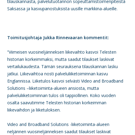
tilauskannasta, palvelutuotannon sopeuttamistoimenpiteistä
Saksassa ja kasvupanostuksista uusille markkina-alueille.
Toimitusjohtaja Jukka Rinnevaaran kommentit:
”Viimeisen vuosineljänneksen liikevaihto kasvoi Telesten
historian korkeimmaksi, mutta saadut tilaukset laskivat
vertailukaudesta. Tämän seurauksena tilauskannan lasku
jatkui. Liikevaihtoa nosti palveluliiketoiminnan kasvu
Englannissa. Liiketulos kasvoi selvästi Video and Broadband
Solutions –liiketoiminta-alueen ansiosta, mutta
palveluliiketoiminnan tulos oli tappiollinen. Koko vuoden
osalta saavutimme Telesten historian korkeimman
liikevaihdon ja liiketuloksen.
Video and Broadband Solutions -liiketoiminta-alueen
neljännen vuosineljänneksen saadut tilaukset laskivat