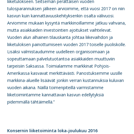
liiketulokseen. Seitsemän perättäisen vuoden
tulosparannuksen jälkeen arvioimme, että vuosi 2017 on niin
kasvun kuin kannattavuuskehityksenkin osalta välivuosi.
Arviomme mukaan kysyntä markkinoillamme jatkuu vahvana,
mutta asiakkaiden investointien ajoitukset vaihtelevat.
Vuoden alun alhainen tilauskanta johtaa liikevaihdon ja
liiketuloksen painottumiseen vuoden 2017 toiselle puoliskolle.
Lisäksi valmistaudumme uudelleen organisoimaan ja
sopeuttamaan palvelutuotantoa asiakkaiden muuttuviin
tarpeisiin Saksassa. Toimialamme markkinat Pohjois-
Amerikassa kasvavat merkittävästi. Panostuksemme uusille
markkina-alueille lisäävät jonkin verran kustannuksia kuluvan
vuoden aikana. Näillä toimenpiteillä varmistamme
liiketoimintamme kannattavan kasvun edellytyksiä
pidemmällä tähtäimellä.”
Konsernin liiketoiminta loka-joulukuu 2016