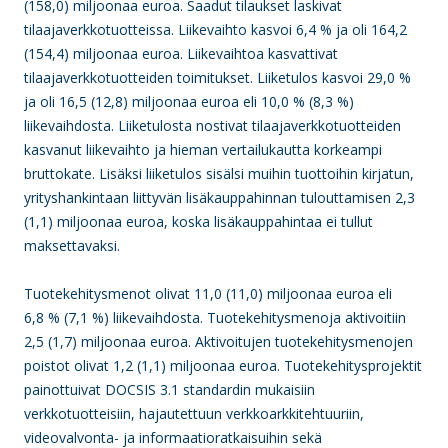
(158,0) miljoonaa euroa. Saadut tilaukset laskivat
tilaajaverkkotuotteissa. Liikevaihto kasvoi 6,4 % ja oli 164,2
(154,4) miljoonaa euroa. Liikevaihtoa kasvattivat
tilaajaverkkotuotteiden toimitukset. Liiketulos kasvoi 29,0 %
ja oli 16,5 (12,8) miljoonaa euroa eli 10,0 % (8,3 %)
liikevaihdosta. Liiketulosta nostivat tilaajaverkkotuotteiden
kasvanut liikevaihto ja hieman vertailukautta korkeampi
bruttokate. Lisäksi liiketulos sisälsi muihin tuottoihin kirjatun,
yrityshankintaan liittyvän lisäkauppahinnan tulouttamisen
2
,3
(1,1) miljoonaa euroa, koska lisäkauppahintaa ei tullut
maksettavaksi.
Tuotekehitysmenot olivat 11,0 (11,0) miljoonaa euroa eli
6,8 % (7,1 %) liikevaihdosta. Tuotekehitysmenoja aktivoitiin
2,5 (1,7) miljoonaa euroa. Aktivoitujen tuotekehitysmenojen
poistot olivat 1,2 (1,1) miljoonaa euroa. Tuotekehitysprojektit
painottuivat DOCSIS 3.1 standardin mukaisiin
verkkotuotteisiin, hajautettuun verkkoarkkitehtuuriin,
videovalvonta- ja informaatioratkaisuihin sekä