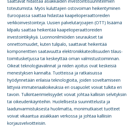
saattavat hidastaa asiakkaiden investointisuunnitelmien
toteutumista. Myös kuluttajien ostovoiman heikentyminen
Euroopassa saattaa hidastaa kaapelioperaattoreiden
verkkoinvestointeja. Uusien palvelutarjoajien (OTT) lisäämä
kilpailu saattaa heikentää kaapelioperaattoreiden
investointikykyä. Luonnonilmiöiden seuraukset tai
onnettomuudet, kuten tulipalo, saattavat heikentää
komponenttien saatavuutta elektroniikkateollisuuden tilaus-
toimitusketjussa tai keskeyttää oman valmistustoiminnan.
Oikeat teknologiavalinnat ja niiden ajoitus ovat keskeisiä
menestyksen kannalta. Tuotteissa ja ratkaisuissa
hyödynnetään erilaisia teknologioita, joiden soveltamiseen
liittyviä immateriaalioikeuksia eri osapuolet voivat tulkita eri
tavoin. Tulkintaerimielisyydet voivat johtaa kalliisiin selvityksiin
tai oikeudenkäynteihin. Huolellisesta suunnittelusta ja
laadunvarmistuksesta huolimatta, monimutkaiset tuotteet
voivat vikaantua asiakkaan verkossa ja johtaa kalliisiin
korjausvelvoitteisiin.