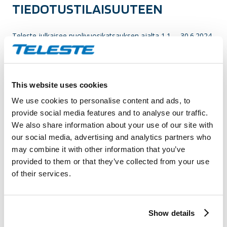
TIEDOTUSTILAISUUTEEN
Teleste julkaisee puolivuosikatsauksen ajalta 1.1. – 30.6.2024
pörssitiedotteena keskiviikkona 14.8.2024 noin klo 8.30.
Toimitusjohtaja Esa Harju ja talousjohtaja Juha Hyytiäinen
esittelevät puolivuosikatsauksen analyytikoille,
This website uses cookies
tiedotusvälineille, rahoittajille ja ammattisijoittajille suorassa
We use cookies to personalise content and ads, to
Microsoft Teams -kokouksessa samana päivänä klo 13.00.
provide social media features and to analyse our traffic.
We also share information about your use of our site with
TIEDOTUSTILAISUUS (englanninkielinen)
our social media, advertising and analytics partners who
may combine it with other information that you’ve
Päivä: Keskiviikko 14.8.2024
provided to them or that they’ve collected from your use
Aika: 13.00 – 13.45
of their services.
Paikka: MS Teams -videokokous, linkki toimitetaan
ilmoittautuneille
Show details
Tilaisuuteen pyydetään ystävällisesti ennakkoilmoittautumaan