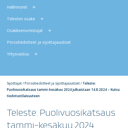
Hallinnointi
Telesten osake
Osakkeenomistajat
Pörssitiedotteet ja sijoittajauutiset
Yritysvastuu
Sijoittajat
/
Pörssitiedotteet ja sijoittajauutiset
/
Teleste:
Puolivuosikatsaus tammi-kesäkuu 2024 julkaistaan 14.8.2024 – Kutsu
tiedotustilaisuuteen
Teleste: Puolivuosikatsaus
tammi-kesäkuu 2024