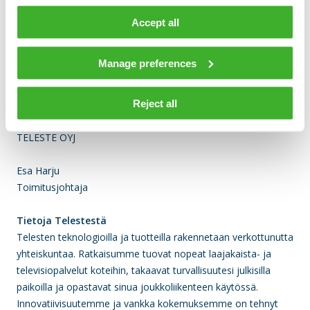
13.8.2024 klo 12 mennessä:
Accept all
investor.relations@teleste.com
Manage preferences
Hannele Ahlroos
Puh. 02 2605 611
Reject all
Tervetuloa!
TELESTE OYJ
Esa Harju
Toimitusjohtaja
Tietoja Telestestä
Telesten teknologioilla ja tuotteilla rakennetaan verkottunutta
yhteiskuntaa. Ratkaisumme tuovat nopeat laajakaista- ja
televisiopalvelut koteihin, takaavat turvallisuutesi julkisilla
paikoilla ja opastavat sinua joukkoliikenteen käytössä.
Innovatiivisuutemme ja vankka kokemuksemme on tehnyt