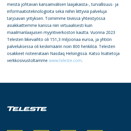
meistä johtavan kansainvälisen laajakaista-, turvallisuus- ja
informaatioteknologioita sekä niihin liittyviä palveluja
tarjoavan yrityksen. Toimimme tiiviissä yhteistyössä
asiakkaittemme kanssa niin virtuaalisesti kuin
maailmanlaajuisen myyntiverkoston kautta. Vuonna 2023
Telesten liikevaihto oli 151,3 miljoonaa euroa, ja yhtiön
palveluksessa oli keskimäärin noin 800 henkilöä. Telesten
osakkeet noteerataan Nasdaq Helsingissä. Katso lisätietoja
verkkosivustoltamme
www.teleste.com
.