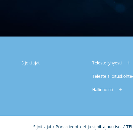
Sijoittajat
Teleste lyhyesti
Teleste sijoituskoht
Hallinnointi
Sijoittajat
/
Pörssitiedotteet ja sijoittajauutiset
/
TEL