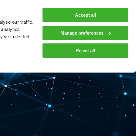
Accept all
In English
yse our traffic.
 analytics
Manage preferences
y’ve collected
Reject all