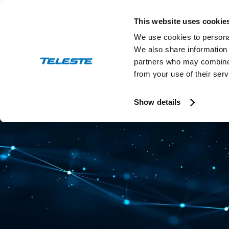
Skip
to
This website uses cookie
content
We use cookies to personal
We also share information 
partners who may combine i
from your use of their serv
Show details