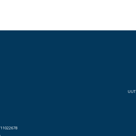
UUT
711022678
o