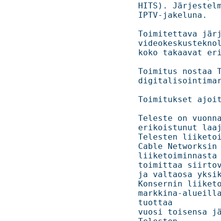
HITS). Järjestelmä
IPTV-jakeluna.                                                                  

Toimitettava järje
videokeskusteknol
koko takaavat erinoma
Toimitus nostaa Te
digitalisointimarkkinalla.                          
Toimitukset ajoittuvat pääo
Teleste on vuonna 
erikoistunut laaja
Telesten liiketoim
Cable Networksin a
liiketoiminnasta t
toimittaa siirtov
ja valtaosa yksikön
Konsernin liiketoi
markkina-alueilla
tuottaa 

vuosi toisensa jä