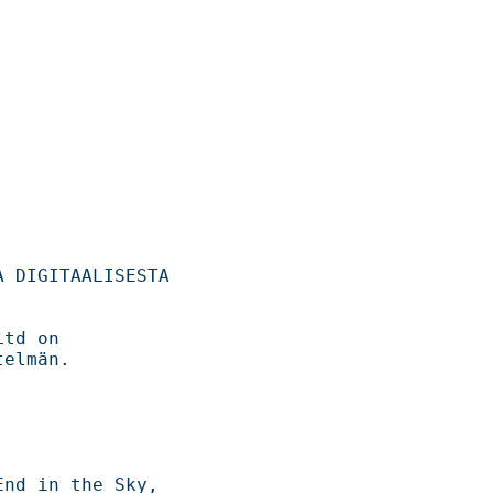
IGITAALISESTA   

      

elmän. 
in the Sky,    
