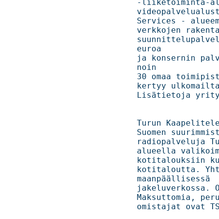
-liiketoiminta-alueem
videopalvelualust
Services - alueemm
verkkojen rakentamine
suunnittelupalvel
euroa

ja konsernin palv
noin

30 omaa toimipiste
kertyy ulkomailta.
Lisätietoja yrityksestä 
Turun Kaapelitele
Suomen suurimmista k
radiopalveluja Tu
alueella valikoimaan
kotitalouksiin ku
kotitaloutta. Yht
maanpäällisessä 

jakeluverkossa. O
Maksuttomia, perus