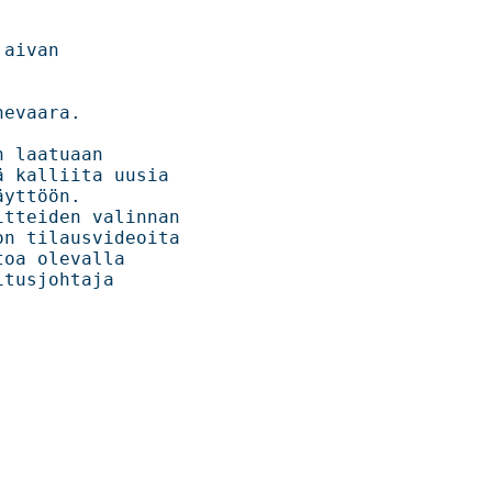
aivan 
        

n         

alliita uusia   

        

teiden valinnan  

 tilausvideoita  

valla       

tusjohtaja 