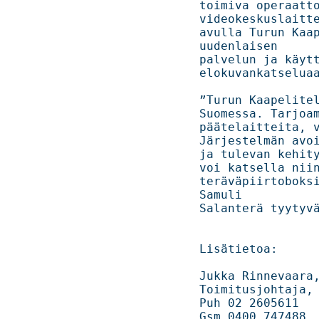
toimiva operaatto
videokeskuslaitte
avulla Turun Kaap
uudenlaisen 

palvelun ja käyttäjäko
elokuvankatseluaan,
”Turun Kaapelitelev
Suomessa. Tarjoam
päätelaitteita, vaa
Järjestelmän avoi
ja tulevan kehity
voi katsella niin 
teräväpiirtoboksi
Samuli 

Salanterä tyytyväisenä.                                    
Lisätietoa:                                                                     

Jukka Rinnevaara,                                                               
Toimitusjohtaja, Teleste Oyj                    
Puh 02 2605611                                                                  

Gsm 0400 747488                                                                 
