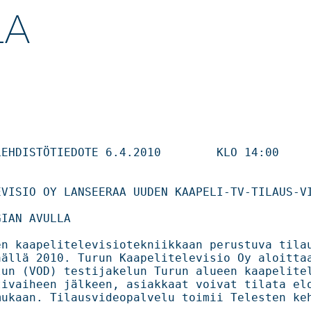
LA
VISIO OY LANSEERAA UUDEN KAAPELI-TV-TILAUS-VI
                              

n kaapelitelevisiotekniikkaan perustuva tilausvi
llä 2010. Turun Kaapelitelevisio Oy aloittaa huht
un (VOD) testijakelun Turun alueen kaapelitelev
vaiheen jälkeen, asiakkaat voivat tilata elokuvia o
ukaan. Tilausvideopalvelu toimii Telesten keh