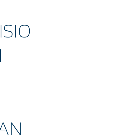
ISIO
N
IAN