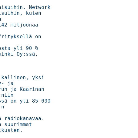


suihin. Network  

in, kuten     



42 miljoonaa 
rityksellä on 
li 90 %      

Oy:ssä.      

linen, yksi    

     

ja Kaarinan    

     

ä on yli 85 000  

n 
diokanavaa.    

mat        
