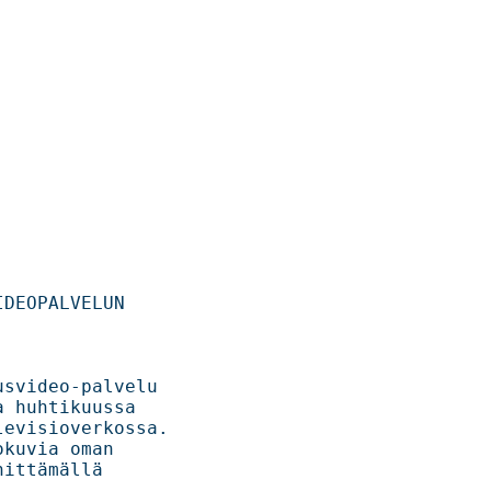
DEOPALVELUN 
deo-palvelu    

ikuussa      

isioverkossa.   

man        

ittämällä 