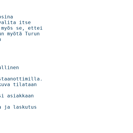
     

tse        

s se, ettei    

ötä Turun     



llinen 
nottimilla.    

uva tilataan 
i asiakkaan 
askutus      
