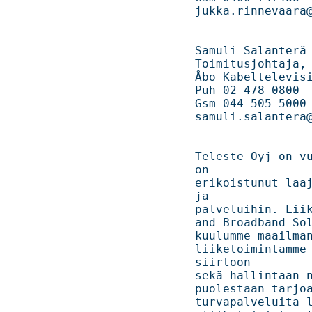
jukka.rinnevaara@teleste.com                    
Samuli Salanterä                                                                

Toimitusjohtaja, Oy Turun Kaape
Åbo Kabeltelevision Ab                                       
Puh 02 478 0800                                                                 

Gsm 044 505 5000                                                                

samuli.salantera@turunkaapelitv.fi      
Teleste Oyj on vu
on

erikoistunut laaj
ja

palveluihin. Liik
and Broadband Sol
kuulumme maailman jo
liiketoimintamme 
siirtoon

sekä hallintaan nii
puolestaan tarjoa
turvapalveluita loppu