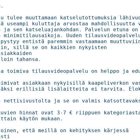
     

ulee muuttamaan katselutottumuksia lähivuosina         
 useampi kuluttaja arvostaa mahdollisuutta valita i
 ja sen katseluajankohdan. Palvelun etuna on myö
minimitilausaikoja. Uuden tilausvideopalvelun my
yy entistä paremmin vastaamaan muuttuviin                  
in, sillä se on kaikkien nykyisten 
siakkaiden 

                                   

a toimiva tilausvideopalvelu on helppo ja edu
imivat asiakkaan nykyisillä kaapeliverkon vastaa
äksi erillisiä lisälaitteita ei tarvita. Elok
 nettisivustolta ja se on valmis katsottavaks
vien hinnat ovat 3-7 € riippuen kategoriasta ja l
.                                           

oinen, että meillä on kehityksen kärjessä 
sti 
