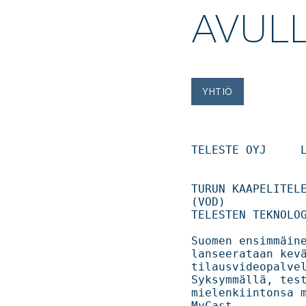
AVUL
YHTIÖ
TELESTE OYJ	LEHDISTÖTIEDOTE	6.4.2010	KLO 14:00                                 

TURUN KAAPELITELE
(VOD) 

TELESTEN TEKNOLOGIAN AVULLA                       
Suomen ensimmäine
lanseerataan kevää
tilausvideopalvel
Syksymmällä, testi
mielenkiintonsa m
MyCast- 
