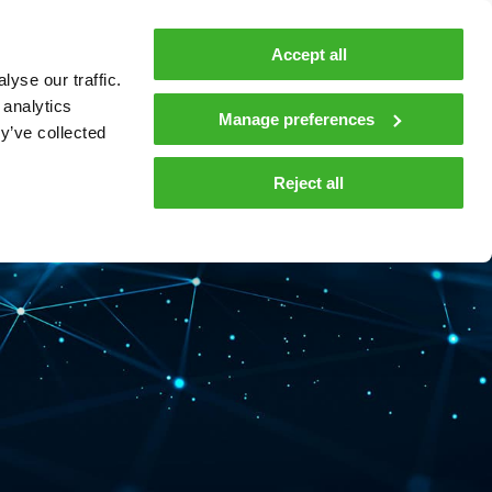
Accept all
In English
yse our traffic.
 analytics
Manage preferences
y’ve collected
Reject all