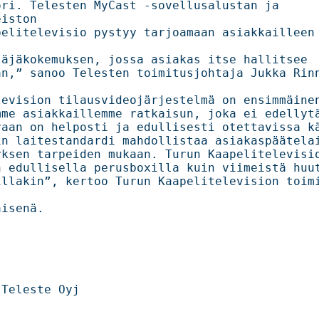
ri. Telesten MyCast -sovellusalustan ja 
iston 

elitelevisio pystyy tarjoamaan asiakkailleen 
kemuksen, jossa asiakas itse hallitsee                    

” sanoo Telesten toimitusjohtaja Jukka Rinnevaara.   
ision tilausvideojärjestelmä on ensimmäinen laatuaa
me asiakkaillemme ratkaisun, joka ei edellytä k
n on helposti ja edullisesti otettavissa käyttöön.   
n laitestandardi mahdollistaa asiakaspäätelait
ksen tarpeiden mukaan. Turun Kaapelitelevision
edullisella perusboxilla kuin viimeistä huutoa ole
llakin”, kertoo Turun Kaapelitelevision toimi
                     



                                
