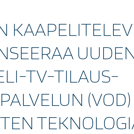
 KAAPELITELEV
ANSEERAA UUDE
LI-TV-TILAUS-
PALVELUN (VOD)
STEN TEKNOLOG