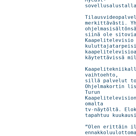
sovellusalustalla.                                                         
Tilausvideopalvelu t
merkittävästi. Yhä
ohjelmasisältönsä
siinä ole sitovia 
Kaapelitelevisio pyst
kuluttajatarpeisi
kaapelitelevisioa
käytettävissä milloin tahansa.               
Kaapelitekniikall
vaihtoehto,

sillä palvelut to
Ohjelmakortin lis
Turun

Kaapelitelevision
omalta

tv-näytöltä. Eloku
tapahtuu kuukausittain käytön mukaan
”Olen erittäin il
ennakkoluulottoma