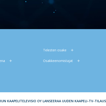
Telesten osake
eena
Osakkeenomistajat
RUN KAAPELITELEVISIO OY LANSEERAA UUDEN KAAPELI-TV-TILAU