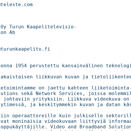
                                

litelevisio-                                     

                   

                                        

onna 1954 perustettu kansainvälinen teknologi
akaistaisen liikkuvan kuvan ja tietoliikentee
etoimintamme on jaettu kahteen liiketoiminta-a
utions sekä Network Services, joissa molemmilla
htaviin yrityksiin. Liikkuva videokuva on kaiken     
ytimessä, ja keskitymmekin kuvan ja datan käs
n operaattoreille kuin julkiselle sektorille, jotka 
vat moninaisia videokuvaan liittyviä informaat
käyttäjille. Video and Broadband Solutions                