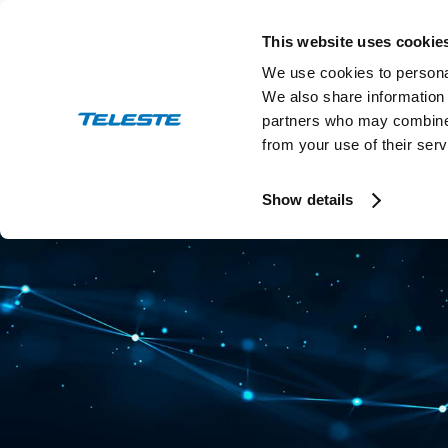
Skip
to
This website uses cookie
content
We use cookies to personal
We also share information 
partners who may combine i
from your use of their serv
Show details