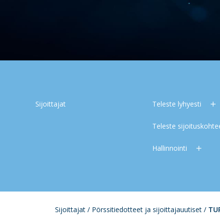
Sijoittajat
Teleste lyhyesti
Teleste sijoituskoht
Hallinnointi
Sijoittajat
/
Pörssitiedotteet ja sijoittajauutiset
/
TU