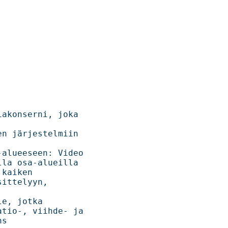
akonserni, joka 
n järjestelmiin 
lueeseen: Video  

 osa-alueilla   

       

ittelyyn, 
         

io-, viihde- ja  

 
