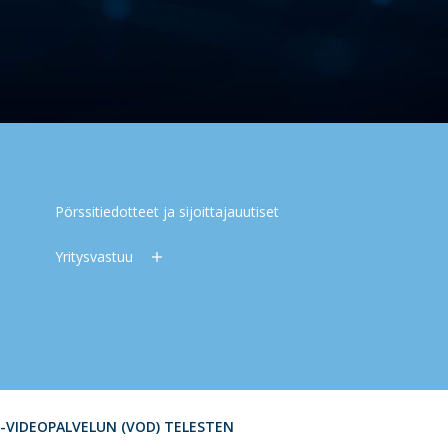
Pörssitiedotteet ja sijoittajauutiset
Yritysvastuu
S-VIDEOPALVELUN (VOD) TELESTEN