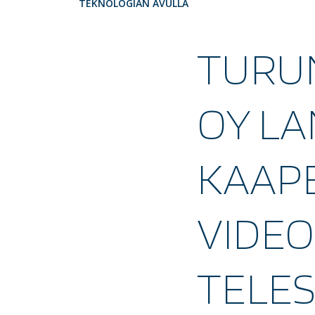
TEKNOLOGIAN AVULLA
TURUN
OY L
KAAPE
VIDEO
TELE